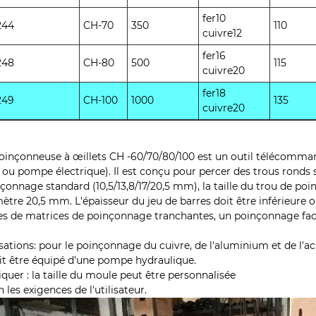
fer10
244
CH-70
350
110
cuivre12
fer16
248
CH-80
500
115
cuivre20
fer18
249
CH-100
1000
135
cuivre20
oinçonneuse à œillets CH -60/70/80/100 est un outil télécomm
 ou pompe électrique). Il est conçu pour percer des trous ronds 
çonnage standard (10,5/13,8/17/20,5 mm), la taille du trou de po
ètre 20,5 mm. L'épaisseur du jeu de barres doit être inférieure 
es de matrices de poinçonnage tranchantes, un poinçonnage facil
isations: pour le poinçonnage du cuivre, de l'aluminium et de l'ac
oit être équipé d'une pompe hydraulique.
iquer : la taille du moule peut être personnalisée
n les exigences de l'utilisateur.