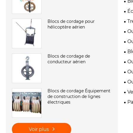
Bl
Éq
Tr
Blocs de cordage pour
hélicoptère aérien
Ou
Ou
Bl
Blocs de cordage de
Ou
conducteur aérien
Ou
Ou
Blocs de cordage Équipement
Ve
de construction de lignes
Pa
électriques
Voir plus