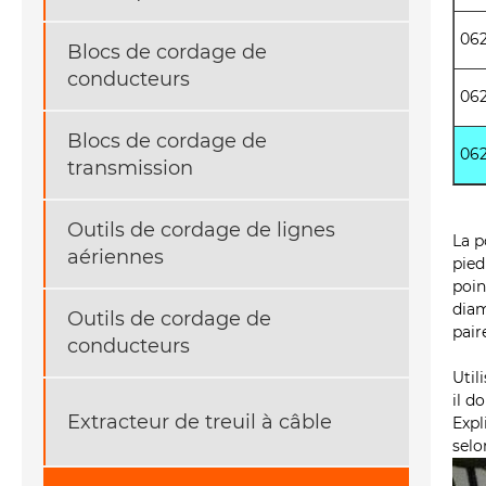
06
Blocs de cordage de
conducteurs
06
Blocs de cordage de
06
transmission
Outils de cordage de lignes
La p
aériennes
pied
poin
diam
Outils de cordage de
pair
conducteurs
Util
il d
Extracteur de treuil à câble
Expl
selo