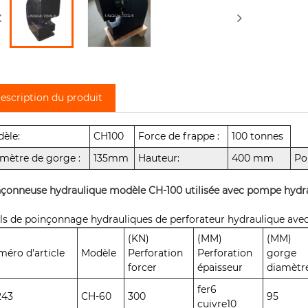
escription du produit
èle:
CH100
Force de frappe :
100 tonnes
mètre de gorge :
135mm
Hauteur:
400 mm
Po
çonneuse hydraulique modèle CH-100 utilisée avec pompe hydr
ls de poinçonnage hydrauliques de perforateur hydraulique ave
(KN)
(MM)
(MM)
éro d'article
Modèle
Perforation
Perforation
gorge
forcer
épaisseur
diamètr
fer6
243
CH-60
300
95
cuivre10