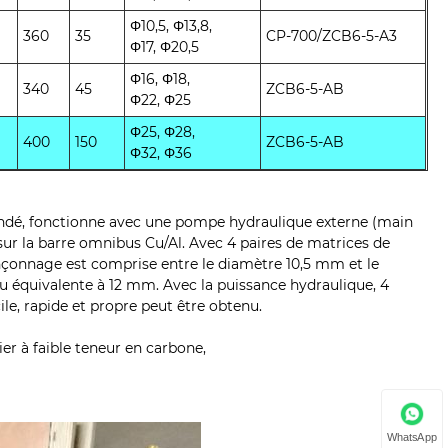
Φ10,5, Φ13,8,
360
35
CP-700/ZCB6-5-A3
Φ17, Φ20,5
Φ16, Φ18,
340
45
ZCB6-5-AB
Φ22, Φ25
Φ25, Φ28,
400
150
ZCB6-5-AB
Φ32, Φ36
andé, fonctionne avec une pompe hydraulique externe (main
sur la barre omnibus Cu/Al. Avec 4 paires de matrices de
inçonnage est comprise entre le diamètre 10,5 mm et le
ou équivalente à 12 mm. Avec la puissance hydraulique, 4
e, rapide et propre peut être obtenu.
ier à faible teneur en carbone,
WhatsApp