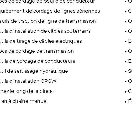
ocs de cordage de poulie de conducteur
O
uipement de cordage de lignes aériennes
C
euils de traction de ligne de transmission
O
tils d'installation de câbles souterrains
O
tils de tirage de câbles électriques
B
ocs de cordage de transmission
O
tils de cordage de conducteurs
E
til de sertissage hydraulique
S
tils d'installation OPGW
O
nez le long de la pince
C
lan à chaîne manuel
É