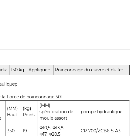
ids:
150 kg
Appliquer:
Poinçonnage du cuivre et du fer
aulique
p
c la Force de poinçonnage 50T
(MM)
(MM)
(kg)
spécification de
pompe hydraulique
Haut
Poids
e
moule assorti
Φ10,5, Φ13,8,
350
19
CP-700/ZCB6-5-A3
Φ17, Φ20,5