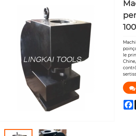
Ma
per
100
Machin
poinç
le pri
Chine,
contrô
sertis
F