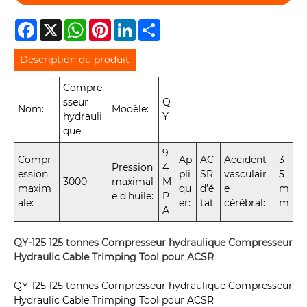
Facebook
X
WhatsApp
Pinterest
LinkedIn
Share
Description du produit
Compre
sseur
Q
Nom:
Modèle:
hydrauli
Y
que
9
Compr
Ap
AC
Accident
3
Pression
4
ession
pli
SR
vasculair
5
3000
maximal
M
maxim
qu
d'é
e
m
e d'huile:
P
ale:
er:
tat
cérébral:
m
A
QY-125 125 tonnes Compresseur hydraulique Compresseur
Hydraulic Cable Trimping Tool pour ACSR
QY-125 125 tonnes Compresseur hydraulique Compresseur
Hydraulic Cable Trimping Tool pour ACSR