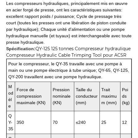
Les compresseurs hydrauliques, principalement mis en œuvre
en acier forgé de presse, ont les caractéristiques suivantes:
excellent rapport poids / puissance; Cycle de pressage très
court (toutes les presses ont une libération de piston conduite
par hydraulique); Chaque unité d'alimentation ou une pompe
hydraulique manuelle (et tuyaux) est interchangeable avec toute
presse hydraulique.
QY-125 125 tonnes Compresseur hydraulique
Spécification:
Compresseur Hydraulic Cable Trimping Tool pour ACSR
Pour le compresseur, le QY-35 travaille avec une pompe à
main ou une pompe électrique à tube unique; QY-65, QY-125,
QY-200 travaillent avec une pompe hydraulique.
M
Force de
Pression
Taille du
Trait
Poi
od
compression
nominale
conducteur
maximu
ds
èl
maximale (KN)
(KN)
(mm)
m (mm)
(kg)
e
Q
Y-
350
70
≤240
25
12
35