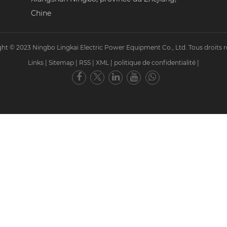
Chine
ht © 2023 Ningbo Lingkai Electric Power Equipment Co., Ltd. Tous droits r
Links
|
Sitemap
|
RSS
|
XML
|
politique de confidentialité
|