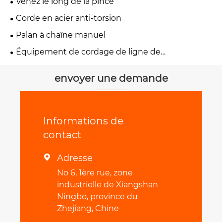
Venez le long de la pince
Corde en acier anti-torsion
Palan à chaîne manuel
Équipement de cordage de ligne de
transmission
envoyer une demande
Informations de
contact
Adresse

No 6, 1ère rue, zone
industrielle de Xiangshan
Ningbo, province du
Zhejiang, Chine