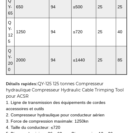
Q
Y-
650
94
≤500
25
25
65
Q
Y-
1250
94
≤720
25
40
12
5
Q
Y-
2000
94
≤1440
25
85
20
0
QY-125 125 tonnes Compresseur
Détails rapides:
hydraulique Compresseur Hydraulic Cable Trimping Tool
pour ACSR
1. Ligne de transmission des équipements de cordes
accessoires et outils
2. Compresseur hydraulique pour conducteur aérien
3. Force de compression maximale: 1250kn
4. Taille du conducteur: ≤720