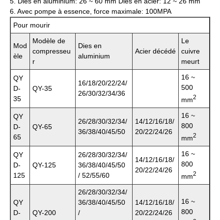
5. Dies en aluminium: 26 ~ 60 mm Dies en acier: 12 ~ 26 mm
6. Avec pompe à essence, force maximale: 100MPA
Pour mourir
Modèle de
Le
Mod
Dies en
compresseu
Acier décédé
cuivre
èle
aluminium
r
meurt
16 ~
QY
16/18/20/22/24/
500
D-
QY-35
26/30/32/34/36
2
35
mm
16 ~
QY
26/28/30/32/34/
14/12/16/18/
800
D-
QY-65
36/38/40/45/50
20/22/24/26
2
65
mm
16 ~
QY
26/28/30/32/34/
14/12/16/18/
800
D-
QY-125
36/38/40/45/50
20/22/24/26
2
125
/ 52/55/60
mm
26/28/30/32/34/
16 ~
QY
36/38/40/45/50
14/12/16/18/
800
D-
QY-200
/
20/22/24/26