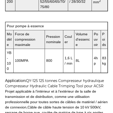
2
200
52/55/60/65/70/
/ 28/30/32
mm
75/80
Pour pompe à essence
Mo
Force de
Volume
Po
P
Pression
Coul
dèl
compression
d'essenc
uv
oi
nominale
er
e
maximale
e
oir
ds
YB
-
1,6 L
4h
83
100MPA
800
8L
10
/ min
p
kg
0
Application:
QY-125 125 tonnes Compresseur hydraulique
Compresseur Hydraulic Cable Trimping Tool pour ACSR
Projet applicable à l'intérieur et à l'extérieur de la salle de
transmission et de distribution, comme une utilisation
professionnelle pour toutes sortes de câbles de matériel / aérien
de connexion,
Câble de câble haute tension de 10 kV 500kV,
serrage de borne nue, coulée de matrice de type à six angles,