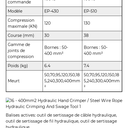
commande
Modèle
EP-430
EP-510
Compression
120
130
maximale (KN)
Course (mm)
30
38
Gamme de
Bornes : 50-
Bornes : 50-
joints de
400 mm²
400 mm²
compression
Poids (kg)
6.4
7.4
50,70,95,120,150,18
50,70,95,120,150,18
Meurt
5,240,300,400mm
5,240,300,400mm
²
²
Balises actives: outil de sertissage de câble hydraulique,
outil de sertissage de fil hydraulique, outil de sertissage
hydraulique