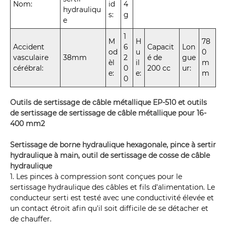
Nom:
id
4
hydrauliqu
s:
g
e
1
M
H
78
Accident
6
Capacit
Lon
od
u
0
vasculaire
38mm
2
é de
gue
èl
il
m
cérébral:
0
200 cc
ur:
e:
e:
m
0
Outils de sertissage de câble métallique EP-510 et outils
de sertissage de sertissage de câble métallique pour 16-
400 mm2
Sertissage de borne hydraulique hexagonale, pince à sertir
hydraulique à main, outil de sertissage de cosse de câble
hydraulique
1. Les pinces à compression sont conçues pour le
sertissage hydraulique des câbles et fils d'alimentation. Le
conducteur serti est testé avec une conductivité élevée et
un contact étroit afin qu'il soit difficile de se détacher et
de chauffer.