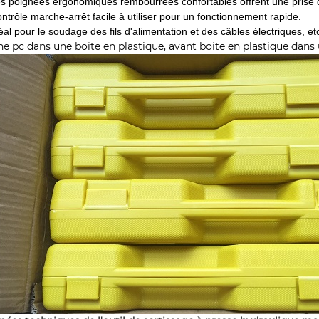
es poignées ergonomiques rembourrées confortables offrent une prise d
ontrôle marche-arrêt facile à utiliser pour un fonctionnement rapide.
éal pour le soudage des fils d'alimentation et des câbles électriques, et
ne pc dans une boîte en plastique, avant boîte en plastique dans 