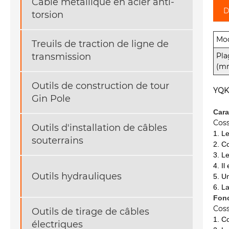
Câble métallique en acier anti-
D
torsion
Mod
Treuils de traction de ligne de
Pla
transmission
(mm
Outils de construction de tour
YQK
Gin Pole
Cara
Coss
Outils d'installation de câbles
1. L
souterrains
2. C
3. L
4. I
Outils hydrauliques
5. U
6. L
Fonc
Coss
Outils de tirage de câbles
1. C
électriques