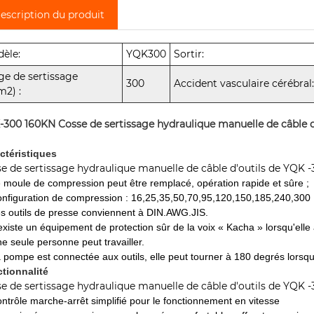
escription du produit
èle:
YQK300
Sortir:
ge de sertissage
300
Accident vasculaire cérébral
2) :
-300 160KN
Cosse de sertissage hydraulique manuelle de câble d
ctéristiques
e de sertissage hydraulique manuelle de câble d'outils de YQK 
e moule de compression peut être remplacé, opération rapide et sûre ;
onfiguration de compression : 16,25,35,50,70,95,120,150,185,240,300
es outils de presse conviennent à DIN.AWG.JIS.
l existe un équipement de protection sûr de la voix « Kacha » lorsqu'elle
ne seule personne peut travailler.
a pompe est connectée aux outils, elle peut tourner à 180 degrés lorsqu'
tionnalité
e de sertissage hydraulique manuelle de câble d'outils de YQK 
ontrôle marche-arrêt simplifié pour le fonctionnement en vitesse