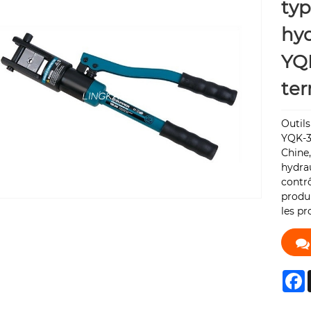
typ
hyd
YQK
te
Outils
YQK-3
Chine,
hydrau
contrô
produi
les pr
F