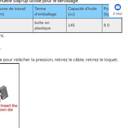
uelle Slap-up utilisé pour le sertissage
urse de travail
Terme
Capacité d'huile
Poids
m)
d'emballage
(cc)
(kg)
E-Mail
boîte en
145
8.0
plastique
nt.
.
 pour relâcher la pression, retirez le câble, retirez le loquet.