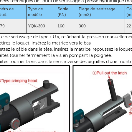
ées techniques de l'outil de sertissage à presse hydraulique man
méro de
Type de
Sortie
Plage de sertissage
Co
duit.
modèle
(KN)
(mm2)
(m
079
YQK-300
160
300
22
ête de sertissage de type « U », relâchant la pression manuelleme
etirez le loquet, insérez la matrice vers le bas
ettez le câble dans la tête, insérez la matrice, repoussez le loquet
aites tourner fermement la vis en pompant la poignée.
aites tourner la vis dans le sens inverse des aiguilles d'une montre