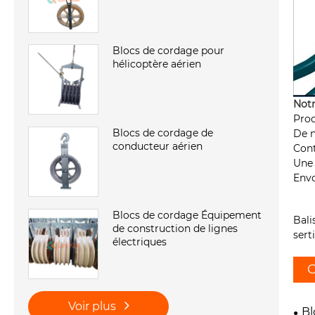
Blocs de cordage pour
hélicoptère aérien
Notr
Prod
Blocs de cordage de
De n
conducteur aérien
Cont
Une 
Envo
Blocs de cordage Équipement
Bali
de construction de lignes
sert
électriques
C
Voir plus
Bl