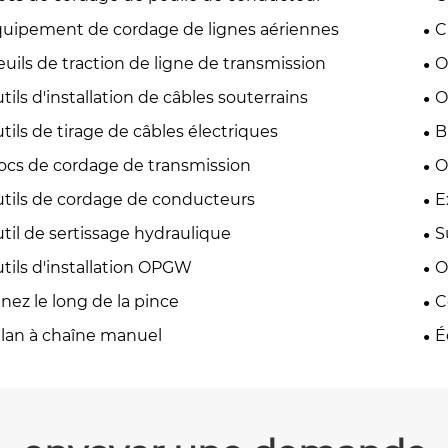
uipement de cordage de lignes aériennes
C
euils de traction de ligne de transmission
O
tils d'installation de câbles souterrains
O
tils de tirage de câbles électriques
B
ocs de cordage de transmission
O
tils de cordage de conducteurs
E
til de sertissage hydraulique
S
tils d'installation OPGW
O
nez le long de la pince
C
lan à chaîne manuel
É