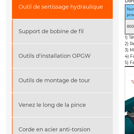
Donn
Outil de sertissage hydraulique
Nu
pro
80
Support de bobine de fil
1) T
2) R
3) M
Outils d'installation OPGW
4) F
5) F
Outils de montage de tour
Venez le long de la pince
Corde en acier anti-torsion