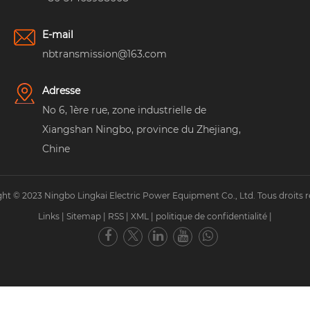
E-mail
nbtransmission@163.com
Adresse
No 6, 1ère rue, zone industrielle de
Xiangshan Ningbo, province du Zhejiang,
Chine
ht © 2023 Ningbo Lingkai Electric Power Equipment Co., Ltd. Tous droits r
Links
|
Sitemap
|
RSS
|
XML
|
politique de confidentialité
|