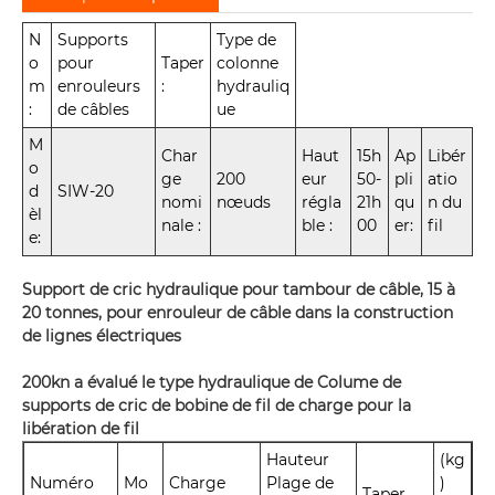
N
Supports
Type de
o
pour
Taper
colonne
m
enrouleurs
:
hydrauliq
:
de câbles
ue
M
Char
Haut
15h
Ap
Libér
o
ge
200
eur
50-
pli
atio
d
SIW-20
nomi
nœuds
régla
21h
qu
n du
èl
nale :
ble :
00
er:
fil
e:
Support de cric hydraulique pour tambour de câble, 15 à
20 tonnes, pour enrouleur de câble dans la construction
de lignes électriques
200kn a évalué le type hydraulique de Colume de
supports de cric de bobine de fil de charge pour la
libération de fil
Hauteur
(kg
Numéro
Mo
Charge
Plage de
)
Taper