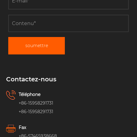
soumettre
Contactez-nous
Téléphone
+86-15958291731
+86-15958291731
Fax
+86-57465938668