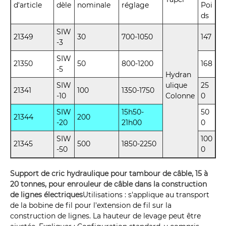
d'article
dèle
nominale
réglage
Poi
ds
SIW
21349
30
700-1050
147
-3
SIW
21350
50
800-1200
168
-5
Hydran
SIW
ulique
25
21341
100
1350-1750
-10
Colonne
0
SIW
15h50-
50
21344
200
-20
21h00
0
SIW
100
21345
500
1850-2250
-50
0
Support de cric hydraulique pour tambour de câble, 15 à
20 tonnes, pour enrouleur de câble dans la construction
de lignes électriques
Utilisations : s'applique au transport
de la bobine de fil pour l'extension de fil sur la
construction de lignes. La hauteur de levage peut être