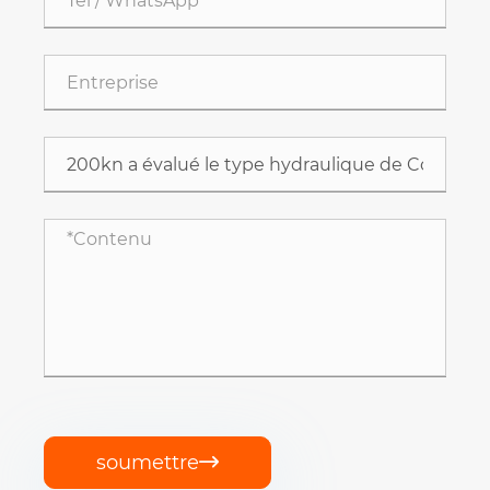
soumettre
