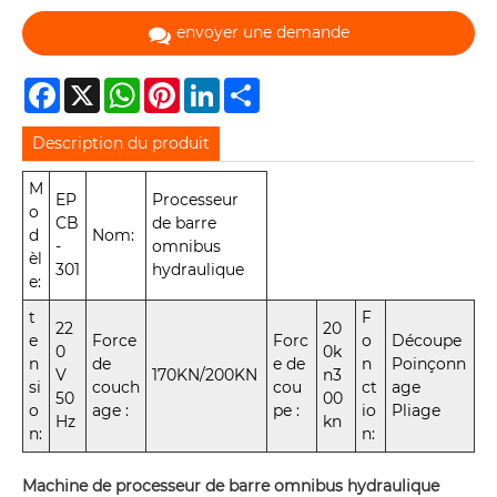
envoyer une demande
Facebook
X
WhatsApp
Pinterest
LinkedIn
Share
Description du produit
M
EP
Processeur
o
CB
de barre
d
Nom:
-
omnibus
èl
301
hydraulique
e:
t
F
22
20
e
Force
Forc
o
Découpe
0
0k
n
de
e de
n
Poinçonn
V
170KN/200KN
n3
si
couch
cou
ct
age
50
00
o
age :
pe :
io
Pliage
Hz
kn
n:
n:
Machine de processeur de barre omnibus hydraulique