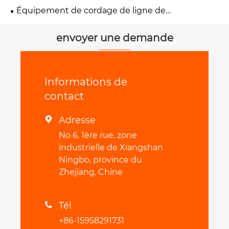
Équipement de cordage de ligne de
transmission
envoyer une demande
Informations de
contact
Adresse

No 6, 1ère rue, zone
industrielle de Xiangshan
Ningbo, province du
Zhejiang, Chine
Tél

+86-15958291731