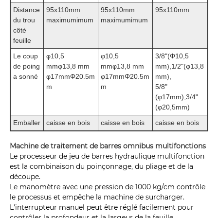
Distance
95x110mm
95x110mm
95x110mm
du trou
maximumimum
maximumimum
côté
feuille
Le coup
φ10,5
φ10,5
3/8"(Φ10,5
de poing
mmφ13,8 mm
mmφ13,8 mm
mm),1/2"(φ13,8
a sonné
φ17mmΦ20.5m
φ17mmΦ20.5m
mm),
m
m
5/8"
(φ17mm),3/4"
(φ20,5mm)
Emballer
caisse en bois
caisse en bois
caisse en bois
Machine de traitement de barres omnibus multifonctions
Le processeur de jeu de barres hydraulique multifonction
est la combinaison du poinçonnage, du pliage et de la
découpe.
Le manomètre avec une pression de 1000 kg/cm contrôle
le processus et empêche la machine de surcharger.
L'interrupteur manuel peut être réglé facilement pour
contrôler la profondeur et la largeur de la feuille.