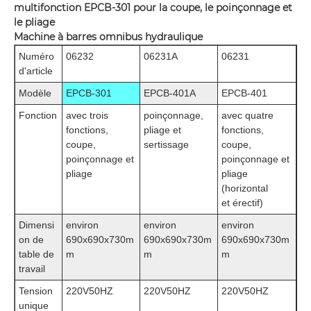
multifonction EPCB-301 pour la coupe, le poinçonnage et
le pliage
Machine à barres omnibus hydraulique
Numéro
06232
06231A
06231
d'article
Modèle
EPCB-301
EPCB-401A
EPCB-401
Fonction
avec trois
poinçonnage,
avec quatre
fonctions,
pliage et
fonctions,
coupe,
sertissage
coupe,
poinçonnage et
poinçonnage et
pliage
pliage
(horizontal
et érectif)
Dimensi
environ
environ
environ
on de
690x690x730m
690x690x730m
690x690x730m
table de
m
m
m
travail
Tension
220V50HZ
220V50HZ
220V50HZ
unique