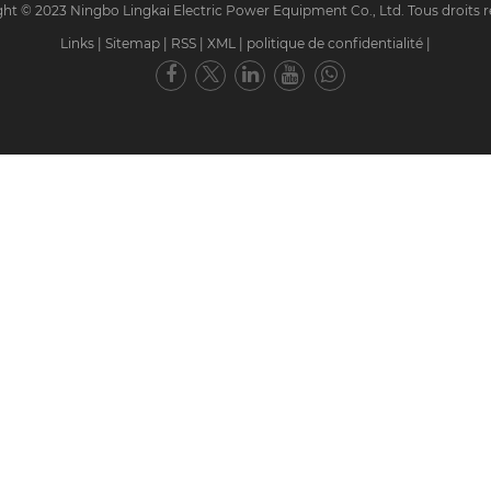
ht © 2023 Ningbo Lingkai Electric Power Equipment Co., Ltd. Tous droits r
Links
|
Sitemap
|
RSS
|
XML
|
politique de confidentialité
|