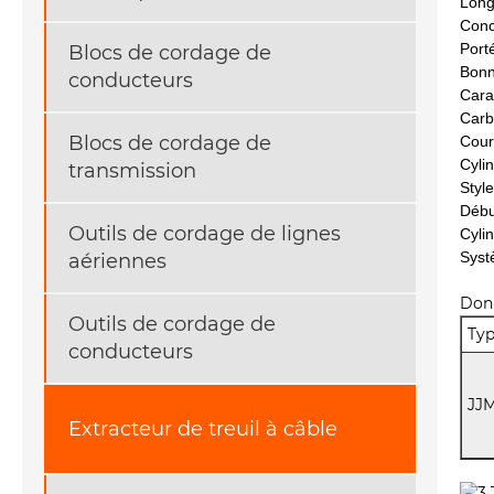
Long
Conc
Port
Blocs de cordage de
Bonn
conducteurs
Cara
Carb
Blocs de cordage de
Cour
Cylin
transmission
Style
Débu
Outils de cordage de lignes
Cyli
Syst
aériennes
Don
Outils de cordage de
Ty
conducteurs
JJ
Extracteur de treuil à câble