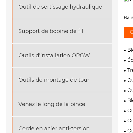
Outil de sertissage hydraulique
Bali
Support de bobine de fil
C
Bl
Outils d'installation OPGW
Éq
Tr
Outils de montage de tour
Ou
Ou
Bl
Venez le long de la pince
Ou
Ou
Corde en acier anti-torsion
Ou