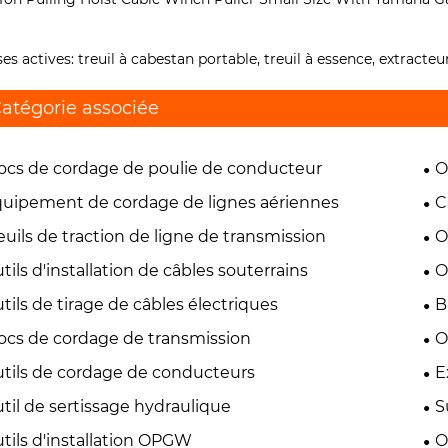
ses actives: treuil à cabestan portable, treuil à essence, extracteu
atégorie associée
ocs de cordage de poulie de conducteur
O
uipement de cordage de lignes aériennes
C
euils de traction de ligne de transmission
O
tils d'installation de câbles souterrains
O
tils de tirage de câbles électriques
B
ocs de cordage de transmission
O
tils de cordage de conducteurs
E
til de sertissage hydraulique
S
tils d'installation OPGW
O