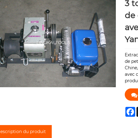
3 t
de 
ave
Ya
Extrac
de pe
Chine,
avec d
produi
F
escription du produit