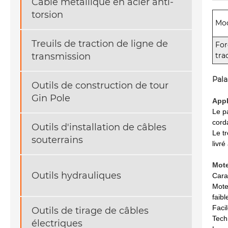
Câble métallique en acier anti-
torsion
Mod
Treuils de traction de ligne de
For
tra
transmission
Pala
Outils de construction de tour
Gin Pole
Appl
Le p
cord
Outils d'installation de câbles
Le t
souterrains
livré
Mot
Outils hydrauliques
Cara
Mote
faibl
Facil
Outils de tirage de câbles
Tech
électriques