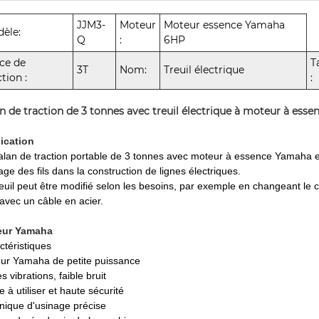
JJM3-
Moteur
Moteur essence Yamaha
èle:
Q
:
6HP
ce de
T
3T
Nom:
Treuil électrique
ction :
:
n de traction de 3 tonnes avec treuil électrique à moteur à esse
ication
alan de traction portable de 3 tonnes avec moteur à essence Yamaha est 
age des fils dans la construction de lignes électriques.
reuil peut être modifié selon les besoins, par exemple en changeant le
 avec un câble en acier.
eur Yamaha
ctéristiques
ur Yamaha de petite puissance
es vibrations, faible bruit
e à utiliser et haute sécurité
nique d'usinage précise