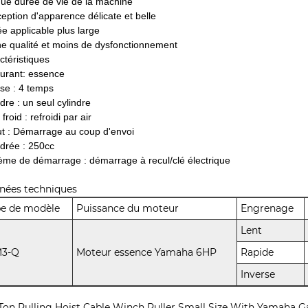
ue durée de vie de la machine
eption d'apparence délicate et belle
ée applicable plus large
e qualité et moins de dysfonctionnement
ctéristiques
urant: essence
se : 4 temps
dre : un seul cylindre
 froid : refroidi par air
t : Démarrage au coup d'envoi
ndrée : 250cc
ème de démarrage : démarrage à recul/clé électrique
nées techniques
pe de modèle
Puissance du moteur
Engrenage
Lent
M3-Q
Moteur essence Yamaha 6HP
Rapide
Inverse