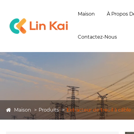
Maison
À Propos D
Contactez-Nous
Maison
Produits
Extracteur de treuil à câble