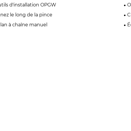
tils d'installation OPGW
O
nez le long de la pince
C
lan à chaîne manuel
É