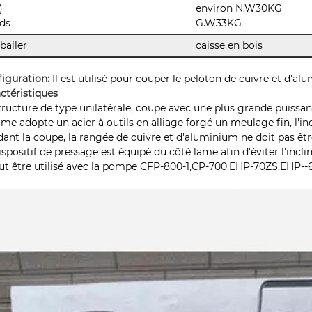
)
environ N.W30KG
ds
G.W33KG
baller
caisse en bois
iguration:
Il est utilisé pour couper le peloton de cuivre et d'a
ctéristiques
tructure de type unilatérale, coupe avec une plus grande puissan
ame adopte un acier à outils en alliage forgé un meulage fin, l'i
ant la coupe, la rangée de cuivre et d'aluminium ne doit pas être
ispositif de pressage est équipé du côté lame afin d'éviter l'inc
eut être utilisé avec la pompe CFP-800-1,CP-700,EHP-70ZS,EHP--