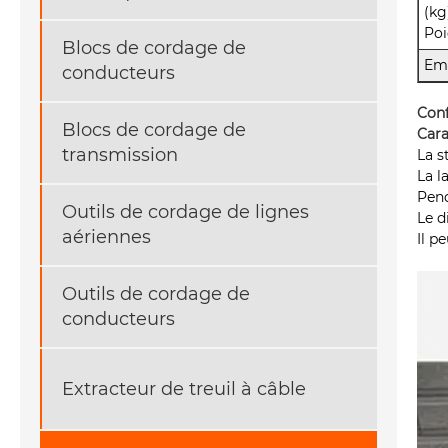
(kg
Poi
Blocs de cordage de
Em
conducteurs
Conf
Blocs de cordage de
Cara
transmission
La s
La l
Pend
Outils de cordage de lignes
Le d
aériennes
Il p
Outils de cordage de
conducteurs
Extracteur de treuil à câble