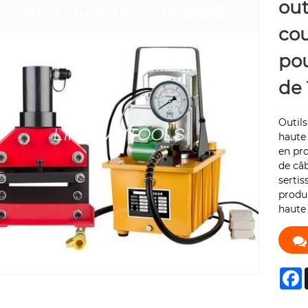
out
co
pou
de
Outils
haute
en pro
de câb
sertis
produi
haute 
F