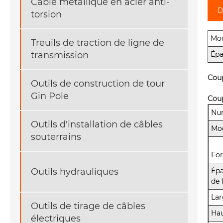
Câble métallique en acier anti-
D
torsion
Mod
Treuils de traction de ligne de
Épa
transmission
Cou
Outils de construction de tour
Gin Pole
Coup
Num
Outils d'installation de câbles
Mo
souterrains
For
Outils hydrauliques
Épa
de 
Lar
Outils de tirage de câbles
Ha
électriques