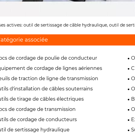
ses actives: outil de sertissage de câble hydraulique, outil de ser
atégorie associée
ocs de cordage de poulie de conducteur
O
uipement de cordage de lignes aériennes
C
euils de traction de ligne de transmission
O
tils d'installation de câbles souterrains
O
tils de tirage de câbles électriques
B
ocs de cordage de transmission
O
tils de cordage de conducteurs
E
til de sertissage hydraulique
S