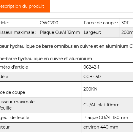
escription du produit
èle:
CWC200
Force de coupe :
30T
isseur maximale :
Plaque Cu/Al 12mm
Largeur:
200
peur hydraulique de barre omnibus en cuivre et en aluminiu
e-barre hydraulique en cuivre et aluminium
éro d'article
06242-1
dèle
CCB-150
200KN
ce de coupe
isseur maximale
CU/AL plat 10mm
feuille
geur de feuille
Plaque CU/AL 150mm
uteur
environ 440 mm