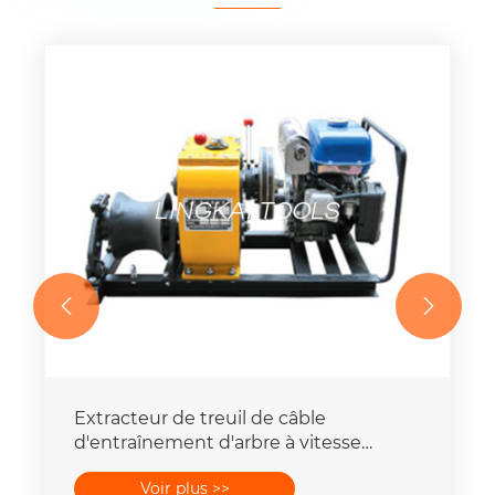


Treuil portatif de cabestan de
construction de puissance, réglage de
Polonais de grue treuil de 8 tonnes
Voir plus >>