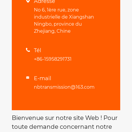
Adresse

No 6, 1ère rue, zone
industrielle de Xiangshan
Ningbo, province du
Zhejiang, Chine
Tél

+86-15958291731
E-mail

nbtransmission@163.com
Bienvenue sur notre site Web ! Pour
toute demande concernant notre