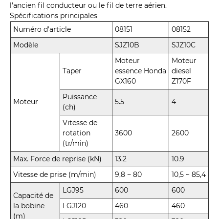
l'ancien fil conducteur ou le fil de terre aérien.
Spécifications principales
Numéro d'article
08151
08152
Modèle
SJZ10B
SJZ10C
Moteur
Moteur
Taper
essence Honda
diesel
GX160
Z170F
Puissance
Moteur
5.5
4
(ch)
Vitesse de
rotation
3600
2600
(tr/min)
Max. Force de reprise (kN)
13.2
10.9
Vitesse de prise (m/min)
9,8 ~ 80
10,5 ~ 85,4
LGJ95
600
600
Capacité de
la bobine
LGJ120
460
460
(m)