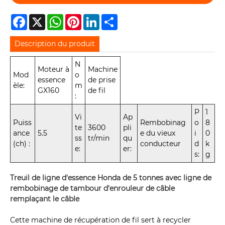
Facebook
X
WhatsApp
Pinterest
LinkedIn
Share
Description du produit
N
Moteur à
Machine
Mod
o
essence
de prise
èle:
m
GX160
de fil
:
P
1
Vi
Ap
Puiss
Rembobinag
o
8
te
3600
pli
ance
5.5
e du vieux
i
0
ss
tr/min
qu
(ch) :
conducteur
d
k
e:
er:
s:
g
Treuil de ligne d'essence Honda de 5 tonnes avec ligne de
rembobinage de tambour d'enrouleur de câble
remplaçant le câble
Cette machine de récupération de fil sert à recycler