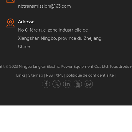
nbtransmission@163.com
Adresse
No 6, 1ère rue, zone industrielle de
Xiangshan Ningbo, province du Zhejiang,
Chine
ht © 2023 Ningbo Lingkai Electric Power Equipment Co., Ltd. Tous droits r
Links
|
Sitemap
|
RSS
|
XML
|
politique de confidentialité
|