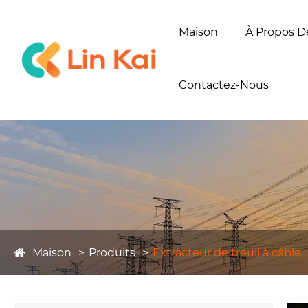
Maison
À Propos D
Contactez-Nous
Maison
Produits
Extracteur de treuil à câble