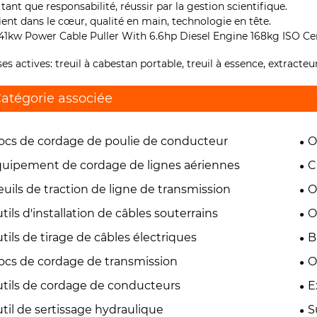
 tant que responsabilité, réussir par la gestion scientifique.
lient dans le cœur, qualité en main, technologie en tête.
ses actives: treuil à cabestan portable, treuil à essence, extracteu
atégorie associée
ocs de cordage de poulie de conducteur
O
uipement de cordage de lignes aériennes
C
euils de traction de ligne de transmission
O
tils d'installation de câbles souterrains
O
tils de tirage de câbles électriques
B
ocs de cordage de transmission
O
tils de cordage de conducteurs
E
til de sertissage hydraulique
S