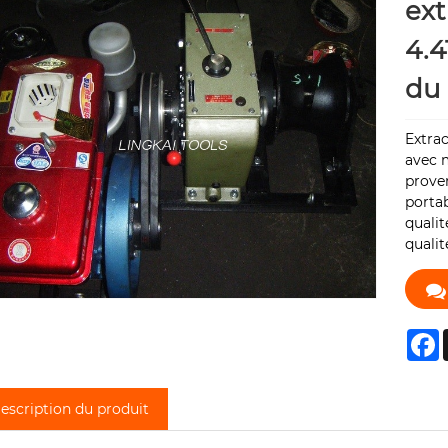
ext
4.4
du 
Extrac
avec m
proven
portab
qualit
qualit
F
escription du produit