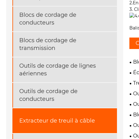
2.En
3. C
Blocs de cordage de
conducteurs
Bali
Blocs de cordage de
C
transmission
Bl
Outils de cordage de lignes
Éq
aériennes
Tr
Outils de cordage de
Ou
conducteurs
Ou
Bl
Extracteur de treuil à câble
Ou
Ou