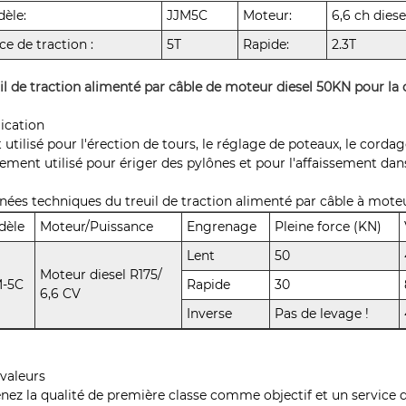
èle:
JJM5C
Moteur:
6,6 ch diese
ce de traction :
5T
Rapide:
2.3T
il de traction alimenté par câble de moteur diesel 50KN pour la 
ication
st utilisé pour l'érection de tours, le réglage de poteaux, le cordag
ement utilisé pour ériger des pylônes et pour l'affaissement dan
ées techniques du treuil de traction alimenté par câble à moteu
dèle
Moteur/Puissance
Engrenage
Pleine force (KN)
Lent
50
Moteur diesel R175/
M-5C
Rapide
30
6,6 CV
Inverse
Pas de levage !
valeurs
enez la qualité de première classe comme objectif et un service 