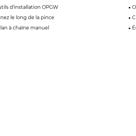
tils d'installation OPGW
O
nez le long de la pince
C
lan à chaîne manuel
É