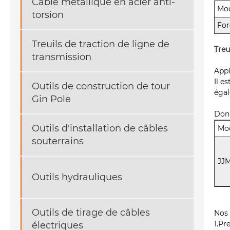
Câble métallique en acier anti-
Mod
torsion
For
Treuils de traction de ligne de
Treu
transmission
Appl
Il e
Outils de construction de tour
égal
Gin Pole
Donn
Outils d'installation de câbles
Mo
souterrains
JJ
Outils hydrauliques
Outils de tirage de câbles
Nos 
1.Pr
électriques