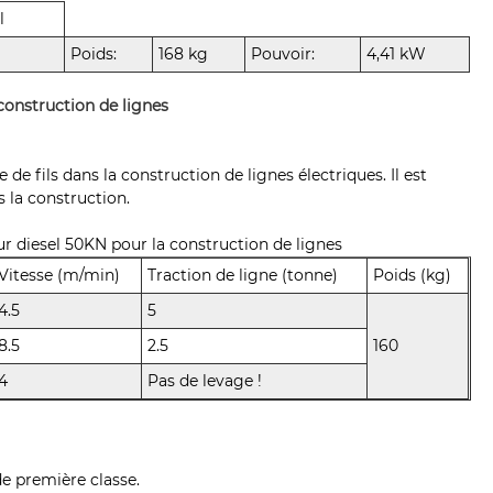
l
Poids:
168 kg
Pouvoir:
4,41 kW
construction de lignes
e de fils dans la construction de lignes électriques. Il est
s la construction.
r diesel 50KN pour la construction de lignes
Vitesse (m/min)
Traction de ligne (tonne)
Poids (kg)
4.5
5
8.5
2.5
160
4
Pas de levage !
de première classe.