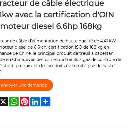
racteur de câble électrique
1kw avec la certification d'OIN
moteur diesel 6.6hp 168kg
teur de câble d'alimentation de haute qualité de 4,41 kW
oteur diesel de 6,6 ch, certification ISO de 168 kg en
ance de Chine, le principal produit de treuil à cabestan
le en Chine, avec des usines de treuils à gaz de contrôle de
é strict, produisant des produits de treuil à gaz de haute
é.
envoyer une demande
acebook
X
WhatsApp
Pinterest
LinkedIn
Share