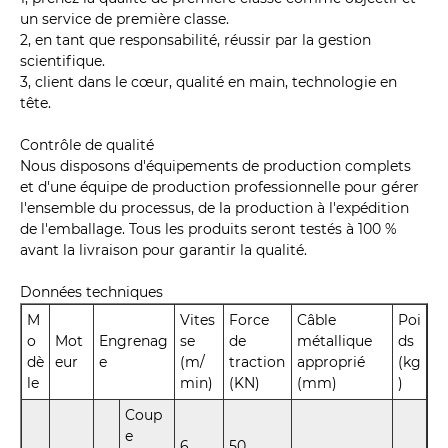
un service de première classe.
2, en tant que responsabilité, réussir par la gestion
scientifique.
3, client dans le cœur, qualité en main, technologie en
tête.
Contrôle de qualité
Nous disposons d'équipements de production complets
et d'une équipe de production professionnelle pour gérer
l'ensemble du processus, de la production à l'expédition
de l'emballage. Tous les produits seront testés à 100 %
avant la livraison pour garantir la qualité.
Données techniques
M
Vites
Force
Câble
Poi
o
Mot
Engrenag
se
de
métallique
ds
dè
eur
e
(m/
traction
approprié
(kg
le
min)
(KN)
(mm)
)
Coup
e
6
50