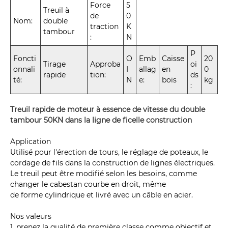
Force
5
Treuil à
de
0
Nom:
double
traction
K
tambour
:
N
P
Foncti
O
Emb
Caisse
20
Tirage
Approba
oi
onnali
I
allag
en
0
rapide
tion:
ds
té:
N
e:
bois
kg
:
Treuil rapide de moteur à essence de vitesse du double
tambour 50KN dans la ligne de ficelle construction
Application
Utilisé pour l'érection de tours, le réglage de poteaux, le
cordage de fils dans la construction de lignes électriques.
Le treuil peut être modifié selon les besoins, comme
changer le cabestan courbe en droit, même
de forme cylindrique et livré avec un câble en acier.
Nos valeurs
1, prenez la qualité de première classe comme objectif et