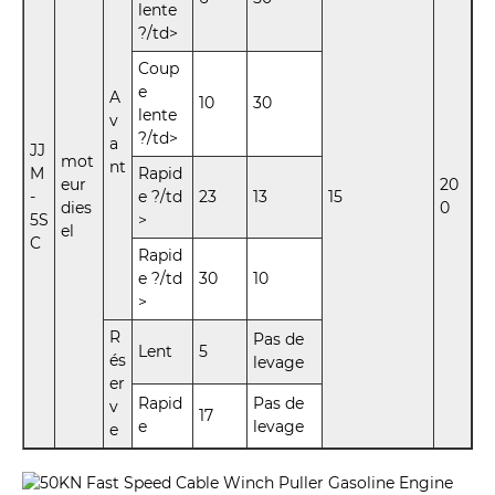
lente
?/td>
Coup
e
A
10
30
lente
v
?/td>
a
JJ
mot
nt
M
Rapid
eur
20
-
e ?/td
23
13
15
dies
0
5S
>
el
C
Rapid
e ?/td
30
10
>
R
Pas de
Lent
5
és
levage
er
Rapid
Pas de
v
17
e
levage
e