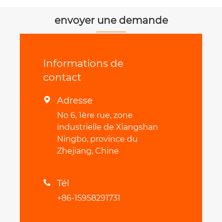
transmission
envoyer une demande
Informations de
contact
Adresse

No 6, 1ère rue, zone
industrielle de Xiangshan
Ningbo, province du
Zhejiang, Chine
Tél

+86-15958291731