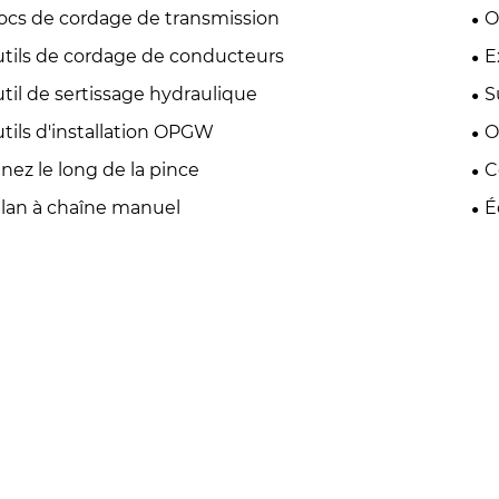
ocs de cordage de transmission
O
tils de cordage de conducteurs
E
til de sertissage hydraulique
S
tils d'installation OPGW
O
nez le long de la pince
C
lan à chaîne manuel
É