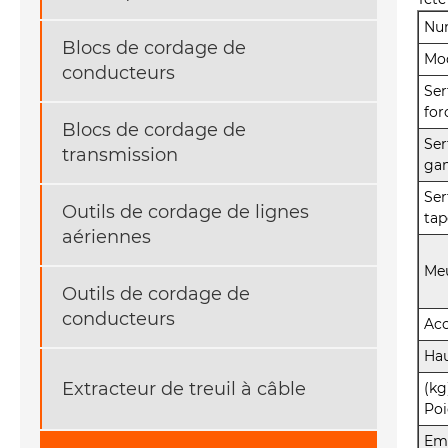
Num
Blocs de cordage de
Mo
conducteurs
Ser
for
Blocs de cordage de
Ser
transmission
ga
Ser
Outils de cordage de lignes
tap
aériennes
Me
Outils de cordage de
conducteurs
Acc
Ha
Extracteur de treuil à câble
(kg
Poi
Em