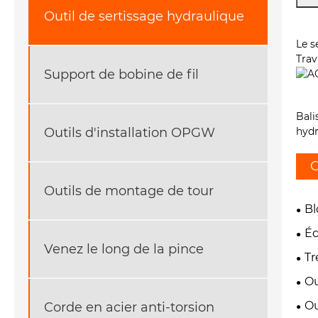
Outil de sertissage hydraulique
Le s
Trav
Support de bobine de fil
Bali
Outils d'installation OPGW
hydr
C
Outils de montage de tour
Bl
Éq
Venez le long de la pince
Tr
Ou
Ou
Corde en acier anti-torsion