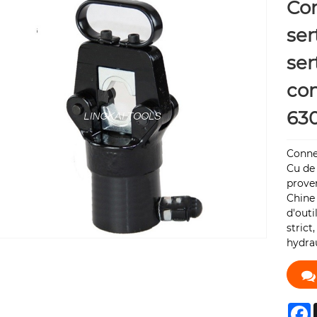
Co
ser
ser
co
63
Connec
Cu de
proven
Chine 
d'outi
strict
hydrau
F