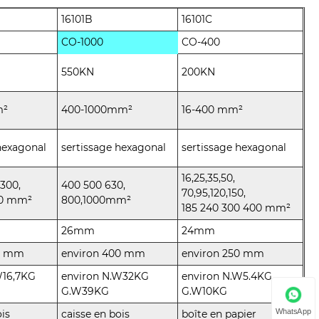
16101B
16101C
CO-1000
CO-400
550KN
200KN
m²
400-1000mm²
16-400 mm²
hexagonal
sertissage hexagonal
sertissage hexagonal
16,25,35,50,
 300,
400 500 630,
70,95,120,150,
30 mm²
800,1000mm²
185 240 300 400 mm²
26mm
24mm
50 mm
environ 400 mm
environ 250 mm
W16,7KG
environ N.W32KG
environ N.W5.4KG
G.W39KG
G.W10KG
WhatsApp
ois
caisse en bois
boîte en papier