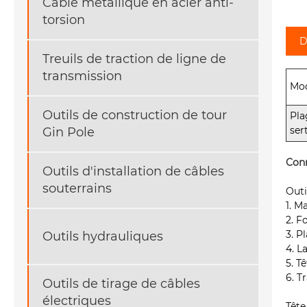
Câble métallique en acier anti-
torsion
D
Treuils de traction de ligne de
transmission
Mod
Outils de construction de tour
Pla
ser
Gin Pole
Conn
Outils d'installation de câbles
souterrains
Outi
1. 
2. F
3. P
Outils hydrauliques
4. L
5. T
6. T
Outils de tirage de câbles
électriques
Tête