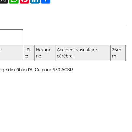
e
Têt
Hexago
Accident vasculaire
26m
e:
ne
cérébral:
m
sage de câble d'Al Cu pour 630 ACSR