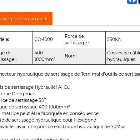
escription du produit
Force de
èle:
CO-1000
550KN
sertissage :
ge de
400-
Cosses de câbl
Nom:
tissage :
1000mm²
hydrauliques
ecteur hydraulique de sertissage de Ternimal d'outils de sertis
ls de sertissage Hydraulici Al Cu
Marque Donghuan
orce de sertissage 55T
lage de sertissage 400-1000mm²
a matrice peut être fabriquée en conséquence
ête de sertissage hydraulique pour Hexagone
ravailler avec une pompe électrique hydraulique de 70Mpa
 de sertissage de 55 tonnes Spec.