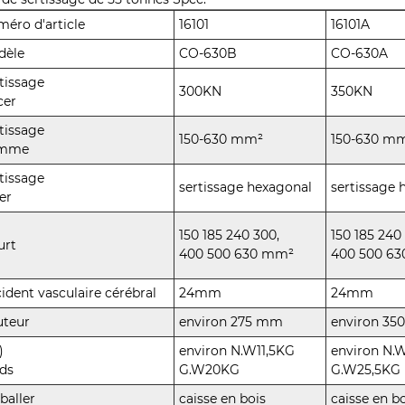
éro d'article
16101
16101A
dèle
CO-630B
CO-630A
tissage
300KN
350KN
cer
tissage
150-630 mm²
150-630 m
mme
tissage
sertissage hexagonal
sertissage 
er
150 185 240 300,
150 185 240
urt
400 500 630 mm²
400 500 6
ident vasculaire cérébral
24mm
24mm
uteur
environ 275 mm
environ 3
)
environ N.W11,5KG
environ N.
ds
G.W20KG
G.W25,5KG
baller
caisse en bois
caisse en b