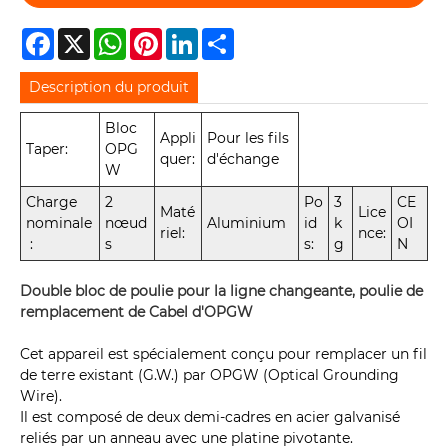
Facebook
X
WhatsApp
Pinterest
LinkedIn
Share
Description du produit
Bloc
Appli
Pour les fils
Taper:
OPG
quer:
d'échange
W
Charge
2
Po
3
CE
Maté
Lice
nominale
nœud
Aluminium
id
k
OI
riel:
nce:
:
s
s:
g
N
Double bloc de poulie pour la ligne changeante, poulie de
remplacement de Cabel d'OPGW
Cet appareil est spécialement conçu pour remplacer un fil
de terre existant (G.W.) par OPGW (Optical Grounding
Wire).
Il est composé de deux demi-cadres en acier galvanisé
reliés par un anneau avec une platine pivotante.