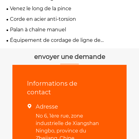
Venez le long de la pince
Corde en acier anti-torsion
Palan à chaîne manuel
Équipement de cordage de ligne de
transmission
envoyer une demande
Informations de
contact
Adresse

No 6, 1ère rue, zone
industrielle de Xiangshan
Ningbo, province du
Zhejiang, Chine