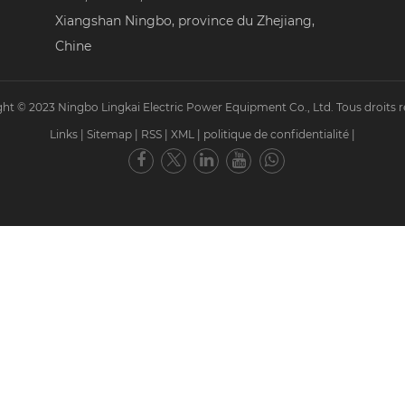
Xiangshan Ningbo, province du Zhejiang,
Chine
ht © 2023 Ningbo Lingkai Electric Power Equipment Co., Ltd. Tous droits r
Links
|
Sitemap
|
RSS
|
XML
|
politique de confidentialité
|