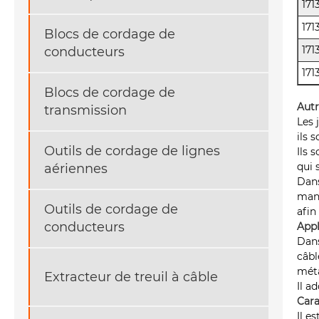
171
171
Blocs de cordage de
171
conducteurs
171
Blocs de cordage de
Autr
transmission
Les 
ils 
Outils de cordage de lignes
Ils 
qui 
aériennes
Dans
manc
Outils de cordage de
afin
conducteurs
Appl
Dans
câbl
méta
Extracteur de treuil à câble
Il a
Cara
Il e