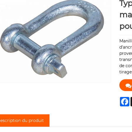
Typ
man
pou
Manill
d'ancr
proven
transm
de con
tirage
F
escription du produit