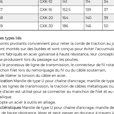
36
GXK-10
141
114
34
37
GXK-16
152.5
139
37
38
GXK-20
164
140
39
39
GXK-30
186
146
50
es types liés
joints pivotants conviennent pour relier la corde de traction au 
sont montés sur des butées et sont conçus pour éviter l'accumula
sont fabriqués en acier galvanisé à haute résistance, leur concep
se produisent lors du passage sur les poulies.
 le processus de ligne de transmission, le connecteur de fil rotati
hon filet lors du remorquage du fil ou du câble souterrain,
 de libérer la torsion du câble en acier.
ication
Manille de type U pour chaîne d'ancrage, manille de typ
 les lignes de transmission, la traction de câbles métalliques o
e d'acier est utilisé pour se connecter au manchon de filet et au 
llique.
dopte un acier à outils en alliage.
ctéristiques
Manille de type U pour chaîne d'ancrage, manille d
st de haute résistance, léger et peut passer en douceur à travers 