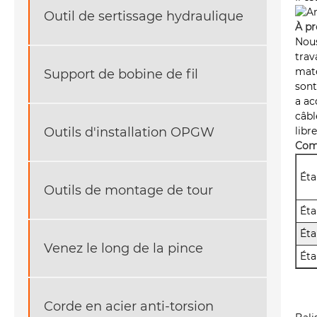
Outil de sertissage hydraulique
À pr
Nous
trav
maté
Support de bobine de fil
sont
a ac
câbl
Outils d'installation OPGW
libr
Com
Éta
Outils de montage de tour
Éta
Éta
Venez le long de la pince
Éta
Corde en acier anti-torsion