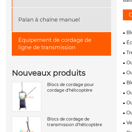
Bali
C
Palan à chaîne manuel
Bl
Équipement de cordage de
Éq
ligne de transmission
Tr
Ou
Nouveaux produits
Ou
Bl
Blocs de cordage pour
cordage d'hélicoptère
Ou
Ou
Ou
Blocs de cordage de
Ve
transmission d'hélicoptère