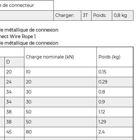
e de connecteur
Charger:
3T
Poids:
0,8 kg
ble métallique de connexion
ble métallique de connexion
Charge nominale (kN)
Poids (kg)
D
20
10
0.15
24
20
0.29
34
30
0.8
34
30
0.9
38
50
1.12
38
50
1.29
45
80
2.4