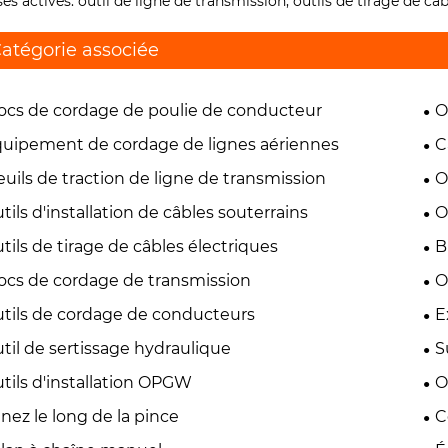
ses actives: outil de ligne de transmission, outils de tirage de c
atégorie associée
ocs de cordage de poulie de conducteur
O
uipement de cordage de lignes aériennes
C
euils de traction de ligne de transmission
O
tils d'installation de câbles souterrains
O
tils de tirage de câbles électriques
B
ocs de cordage de transmission
O
tils de cordage de conducteurs
E
til de sertissage hydraulique
S
tils d'installation OPGW
O
nez le long de la pince
C