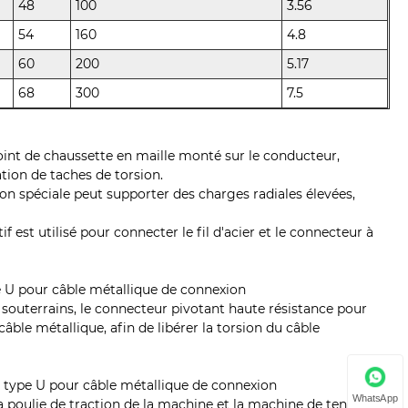
48
100
3.56
54
160
4.8
60
200
5.17
68
300
7.5
joint de chaussette en maille monté sur le conducteur,
tion de taches de torsion.
tion spéciale peut supporter des charges radiales élevées,
f est utilisé pour connecter le fil d'acier et le connecteur à
e U pour câble métallique de connexion
u souterrains, le connecteur pivotant haute résistance pour
câble métallique, afin de libérer la torsion du câble
e type U pour câble métallique de connexion
WhatsApp
la poulie de traction de la machine et la machine de tension.