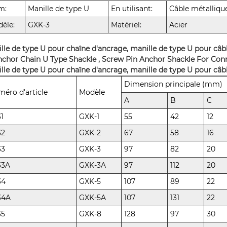
m:
Manille de type U
En utilisant:
Câble métalliqu
èle:
GXK-3
Matériel:
Acier
lle de type U pour chaîne d'ancrage, manille de type U pour câ
lle de type U pour chaîne d'ancrage, manille de type U pour câ
Dimension principale (mm)
éro d'article
Modèle
A
B
C
31
GXK-1
55
42
12
32
GXK-2
67
58
16
33
GXK-3
97
82
20
33A
GXK-3A
97
112
20
34
GXK-5
107
89
22
34A
GXK-5A
107
131
22
35
GXK-8
128
97
30