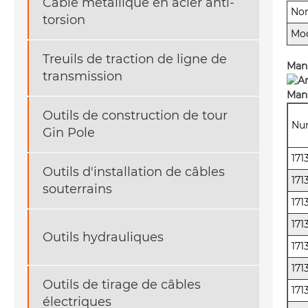
Câble métallique en acier anti-
No
torsion
Mod
Treuils de traction de ligne de
Mani
transmission
Mani
Outils de construction de tour
Num
Gin Pole
171
Outils d'installation de câbles
171
souterrains
171
171
Outils hydrauliques
171
171
Outils de tirage de câbles
171
électriques