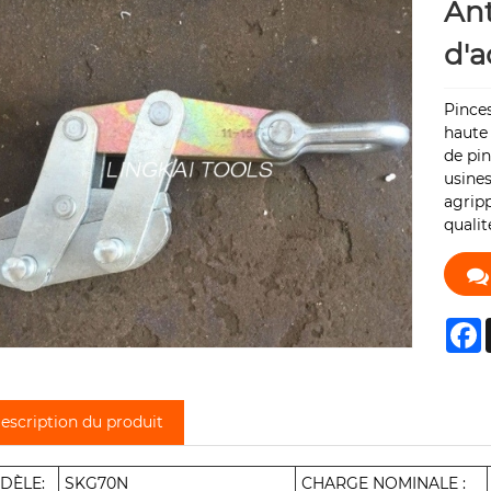
Ant
d'a
Pinces
haute
de pin
usines
agripp
qualit
F
escription du produit
DÈLE:
SKG70N
CHARGE NOMINALE :