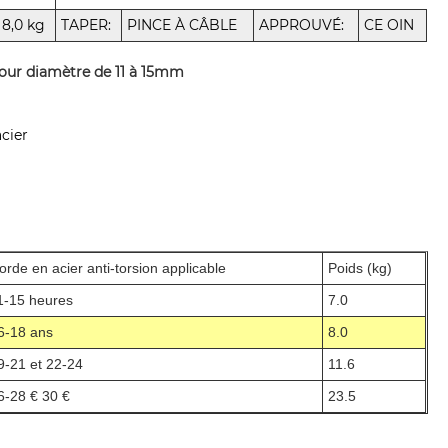
8,0 kg
TAPER:
PINCE À CÂBLE
APPROUVÉ:
CE OIN
pour diamètre de 11 à 15mm
acier
orde en acier anti-torsion applicable
Poids (kg)
1-15 heures
7.0
6-18 ans
8.0
9-21 et 22-24
11.6
6-28 € 30 €
23.5