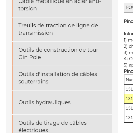
Câble métallique en acier anti-
PO
torsion
Pinc
Treuils de traction de ligne de
transmission
Info
1) m
2) c
Outils de construction de tour
3) 
Gin Pole
4) O
5) a
Pinc
Outils d'installation de câbles
Num
souterrains
13
13
Outils hydrauliques
13
13
Outils de tirage de câbles
électriques