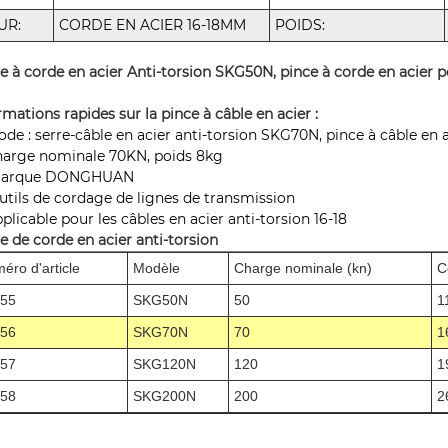
UR:
CORDE EN ACIER 16-18MM
POIDS:
e à corde en acier Anti-torsion SKG50N, pince à corde en acier 
rmations rapides sur la pince à câble en acier :
ode : serre-câble en acier anti-torsion SKG70N, pince à câble en 
harge nominale 70KN, poids 8kg
marque DONGHUAN
utils de cordage de lignes de transmission
pplicable pour les câbles en acier anti-torsion 16-18
e de corde en acier anti-torsion
éro d'article
Modèle
Charge nominale (kn)
C
155
SKG50N
50
1
156
SKG70N
70
1
157
SKG120N
120
1
158
SKG200N
200
2