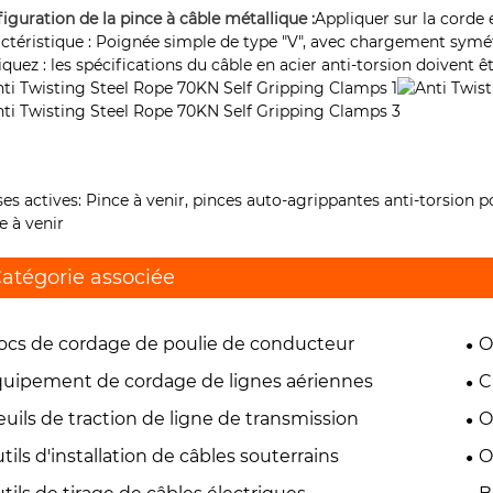
iguration de la pince à câble métallique :
Appliquer sur la corde e
ctéristique : Poignée simple de type "V", avec chargement symé
iquez : les spécifications du câble en acier anti-torsion doivent 
ses actives: Pince à venir, pinces auto-agrippantes anti-torsion p
e à venir
atégorie associée
ocs de cordage de poulie de conducteur
O
uipement de cordage de lignes aériennes
C
euils de traction de ligne de transmission
O
tils d'installation de câbles souterrains
O