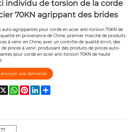
i individu de torsion de la corde
cier 70KN agrippant des brides
 auto-agrippantes pour corde en acier anti-torsion 70KN de
 qualité en provenance de Chine, premier marché de produits
ces à venir en Chine, avec un contrôle de qualité strict, des
 de pinces à venir, produisant des produits de pinces auto-
antes pour corde en acier anti-torsion 70KN de haute
é.
envoyer une demande
acebook
X
WhatsApp
Pinterest
LinkedIn
Share
7T