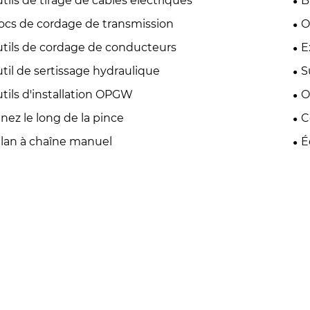
tils de tirage de câbles électriques
B
ocs de cordage de transmission
O
tils de cordage de conducteurs
E
til de sertissage hydraulique
S
tils d'installation OPGW
O
nez le long de la pince
C
lan à chaîne manuel
É