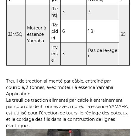
(Le
3
3
nt)
(Ra
Moteur à
pid
6
1.8
JJM3Q
essence
85
e)
Yamaha
Inv
Pas de levage
ers
3
!
e
Treuil de traction alimenté par câble, entraîné par
courroie, 3 tonnes, avec moteur à essence Yamaha
Application
Le treuil de traction alimenté par câble à entraînement
par courroie de 3 tonnes avec moteur à essence YAMAHA
est utilisé pour l'érection de tours, le réglage des poteaux
et le cordage des fils dans la construction de lignes
électriques.