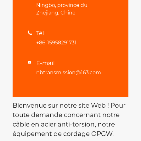
Ningbo, province du
Zhejiang, Chine
Tél

+86-15958291731
E-mail

nbtransmission@163.com
Bienvenue sur notre site Web ! Pour
toute demande concernant notre
câble en acier anti-torsion, notre
équipement de cordage OPGW,