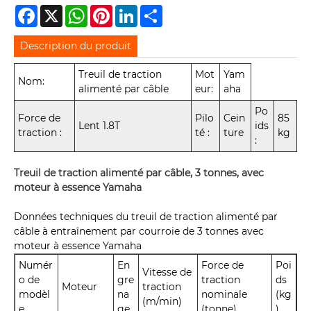
Facebook
X
WhatsApp
Pinterest
LinkedIn
Share
Description du produit
Treuil de traction
Mot
Yam
Nom:
alimenté par câble
eur:
aha
Po
Force de
Pilo
Cein
85
Lent 1.8T
ids
traction :
té :
ture
kg
:
Treuil de traction alimenté par câble, 3 tonnes, avec
moteur à essence Yamaha
Données techniques du treuil de traction alimenté par
câble à entraînement par courroie de 3 tonnes avec
moteur à essence Yamaha
Numér
En
Force de
Poi
Vitesse de
o de
gre
traction
ds
Moteur
traction
modèl
na
nominale
(kg
(m/min)
e.
ge
(tonne)
)