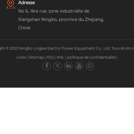
Adresse
No 6, 1ère rue, zone industrielle de
Xiangshan Ningbo, province du Zhejiang,
Chine
ht © 2023 Ningbo Lingkai Electric Power Equipment Co., Ltd. Tous droits r
Links
|
Sitemap
|
RSS
|
XML
|
politique de confidentialité
|