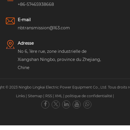
+86-57465938668
E-mail
nbtransmission@163.com
Adresse
No 6, 1ère rue, zone industrielle de
Xiangshan Ningbo, province du Zhejiang,
Chine
ht © 2023 Ningbo Lingkai Electric Power Equipment Co., Ltd. Tous droits r
Links
|
Sitemap
|
RSS
|
XML
|
politique de confidentialité
|