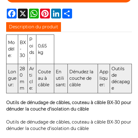
Facebook
X
WhatsApp
Pinterest
LinkedIn
Share
Description du produit
P
Mo
BX
oi
0,65
dèl
-
ds
kg
e:
30
:
28
Ar
Outils
Lon
Coute
En
Dénudez la
App
0
ti
de
gue
au à
utili
couche de
liqu
m
cl
décapag
ur:
câble
sant:
câble
er:
m
e:
e
Outils de dénudage de câbles, couteau à câble BX-30 pour
dénuder la couche d'isolation du câble
Outils de dénudage de câbles, couteau à câble BX-30 pour
dénuder la couche d'isolation du câble