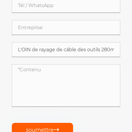
soumettre
