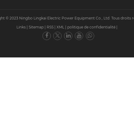
ht © 2023 Ningbo Lingkai Electric Power Equipment Co., Ltd. Tous droits r
Links
|
Sitemap
|
RSS
|
XML
|
politique de confidentialité
|