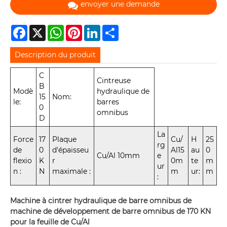
envoyer une demande
Facebook
X
WhatsApp
Pinterest
LinkedIn
Share
Description du produit
C
Cintreuse
B
Modè
hydraulique de
15
Nom:
le:
barres
0
omnibus
D
La
Force
17
Plaque
Cu/
H
25
rg
de
0
d'épaisseu
Al15
au
0
Cu/Al 10mm
e
flexio
K
r
0m
te
m
ur
n :
N
maximale :
m
ur:
m
:
Machine à cintrer hydraulique de barre omnibus de
machine de développement de barre omnibus de 170 KN
pour la feuille de Cu/Al