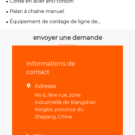
Corde en acier anti-torsion
Palan à chaîne manuel
Équipement de cordage de ligne de
transmission
envoyer une demande
Informations de
contact
Adresse

No 6, 1ère rue, zone
industrielle de Xiangshan
Ningbo, province du
Zhejiang, Chine