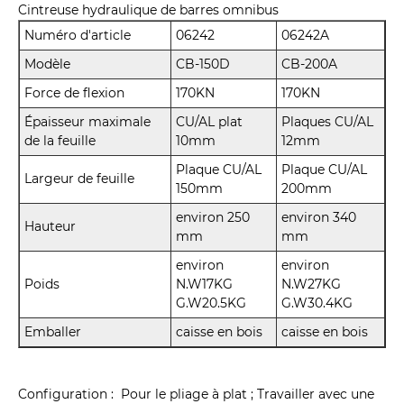
Cintreuse hydraulique de barres omnibus
Numéro d'article
06242
06242A
Modèle
CB-150D
CB-200A
Force de flexion
170KN
170KN
Épaisseur maximale
CU/AL plat
Plaques CU/AL
de la feuille
10mm
12mm
Plaque CU/AL
Plaque CU/AL
Largeur de feuille
150mm
200mm
environ 250
environ 340
Hauteur
mm
mm
environ
environ
Poids
N.W17KG
N.W27KG
G.W20.5KG
G.W30.4KG
Emballer
caisse en bois
caisse en bois
Configuration : Pour le pliage à plat ; Travailler avec une