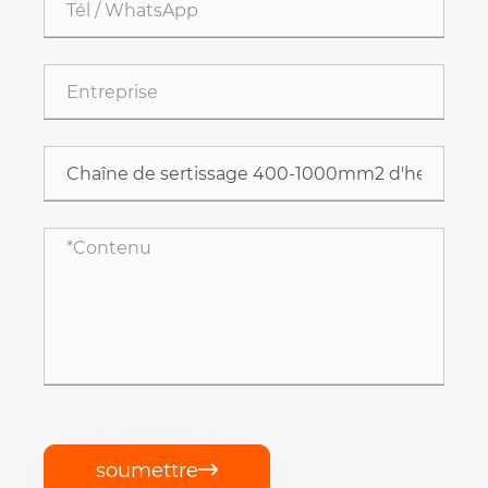
soumettre
