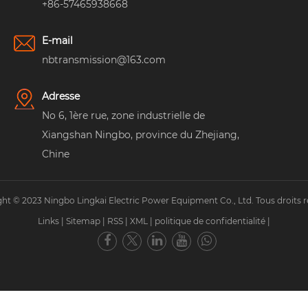
+86-57465938668
E-mail
nbtransmission@163.com
Adresse
No 6, 1ère rue, zone industrielle de
Xiangshan Ningbo, province du Zhejiang,
Chine
ht © 2023 Ningbo Lingkai Electric Power Equipment Co., Ltd. Tous droits r
Links
|
Sitemap
|
RSS
|
XML
|
politique de confidentialité
|