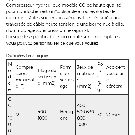
Compresseur hydraulique modèle CO de haute qualité
pour conducteur
est un
Applicable à toutes sortes de
raccords, câbles souterrains aériens. Il est équipé d'une
traversée de câble haute tension, d'une borne nue à clip,
d'un moulage sous pression hexagonal.
Lorsque les spécifications du moule sont incomplètes,
vous pouvez
personnaliser ce que vous vouliez.
Données techniques
M
Po
Compre
Form
Jeux de
Accident
o
Plage de
id
ssion
e de
matrice
vasculair
d
sertissag
s
maximal
sertiss
s
e
èl
e (mm2)
(k
e (T)
age
(mm2)
cérébral
e
g)
C
O
400
-
400-
Hexag
500 630
55
30
26mm
10
1000
one
800
0
1000
0