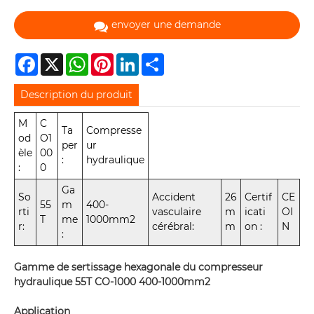
envoyer une demande
Facebook
X
WhatsApp
Pinterest
LinkedIn
Share
Description du produit
M
C
Ta
Compresse
od
O1
per
ur
èle
00
:
hydraulique
:
0
Ga
So
Accident
26
Certif
CE
55
m
400-
rti
vasculaire
m
icati
OI
T
me
1000mm2
r:
cérébral:
m
on :
N
:
Gamme de sertissage hexagonale du compresseur
hydraulique 55T CO-1000 400-1000mm2
Application