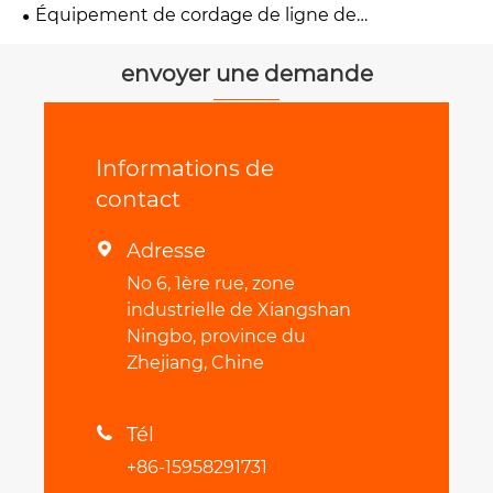
Équipement de cordage de ligne de
transmission
envoyer une demande
Informations de
contact
Adresse

No 6, 1ère rue, zone
industrielle de Xiangshan
Ningbo, province du
Zhejiang, Chine
Tél

+86-15958291731