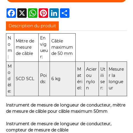
Facebook
X
WhatsApp
Pinterest
LinkedIn
Share
Description du produit
N
En
Mètre de
Câble
o
vig
mesure
maximum
m
ueu
de câble
de 50 mm
:
r:
M
M
Acier
Ut
Mesure
o
Poi
at
ou
ili
r la
d
SCD SCL
6 kg
ds:
éri
nylo
se
longue
èl
el:
n
r:
ur
e:
Instrument de mesure de longueur de conducteur, mètre
de mesure de câble pour câble maximum 50mm
Instrument de mesure de longueur de conducteur,
compteur de mesure de câble