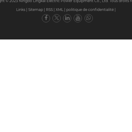
ht © 2023 Ningbo Lingkai Electric Power Equipment Co., Ltd. Tous droits r
Links
|
Sitemap
|
RSS
|
XML
|
politique de confidentialité
|