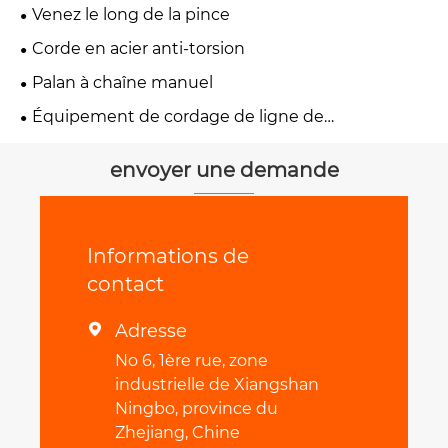
Venez le long de la pince
Corde en acier anti-torsion
Palan à chaîne manuel
Équipement de cordage de ligne de
transmission
envoyer une demande
Informations de
contact
Adresse

No 6, 1ère rue, zone
industrielle de Xiangshan
Ningbo, province du
Zhejiang, Chine