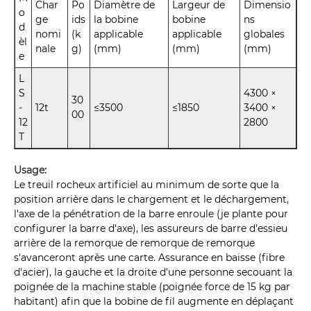
Char
Po
Diamètre de
Largeur de
Dimensio
o
ge
ids
la bobine
bobine
ns
d
nomi
(k
applicable
applicable
globales
èl
nale
g)
(mm)
(mm)
(mm)
e
L
S
4300 ×
30
-
12t
≤3500
≤1850
3400 ×
00
12
2800
T
Usage:
Le treuil rocheux artificiel au minimum de sorte que la
position arrière dans le chargement et le déchargement,
l'axe de la pénétration de la barre enroule (je plante pour
configurer la barre d'axe), les assureurs de barre d'essieu
arrière de la remorque de remorque de remorque
s'avanceront après une carte. Assurance en baisse (fibre
d'acier), la gauche et la droite d'une personne secouant la
poignée de la machine stable (poignée force de 15 kg par
habitant) afin que la bobine de fil augmente en déplaçant