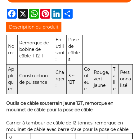
Facebook
X
WhatsApp
Pinterest
LinkedIn
Share
Description du produit
En
Pose
Remorque de
No
utili
de
bobine de
m:
sant
câble
câble T 12 T
:
s
Ap
Co
T
Cha
Rouge,
Pers
pli
Construction
3 ~
ul
ai
rger
vert,
onna
qu
de puissance
12T
eu
ll
:
jaune
lisé
er:
r:
e:
Outils de câble souterrain jaune 12T, remorque en
moulinet de câble pour la pose de câble
Carrier à tambour de câble de 12 tonnes, remorque en
moulinet de câble avec barre d'axe pour la pose de câble
M