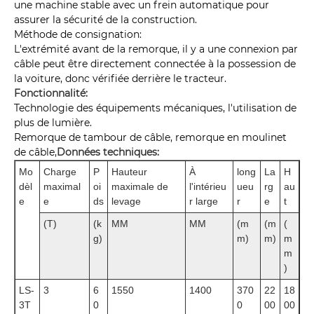
une machine stable avec un frein automatique pour
assurer la sécurité de la construction.
Méthode de consignation:
L'extrémité avant de la remorque, il y a une connexion par
câble peut être directement connectée à la possession de
la voiture, donc vérifiée derrière le tracteur.
Fonctionnalité:
Technologie des équipements mécaniques, l'utilisation de
plus de lumière.
Remorque de tambour de câble, remorque en moulinet
de câble,
Données techniques:
Mo
Charge
P
Hauteur
À
long
La
H
dèl
maximal
oi
maximale de
l'intérieu
ueu
rg
au
e
e
ds
levage
r large
r
e
t
(T)
(k
MM
MM
(m
(m
(
g)
m)
m)
m
m
)
LS-
3
6
1550
1400
370
22
18
3T
0
0
00
00