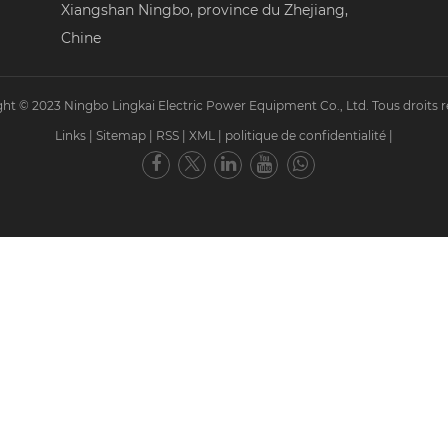
Xiangshan Ningbo, province du Zhejiang,
Chine
ht © 2023 Ningbo Lingkai Electric Power Equipment Co., Ltd. Tous droits r
Links
|
Sitemap
|
RSS
|
XML
|
politique de confidentialité
|