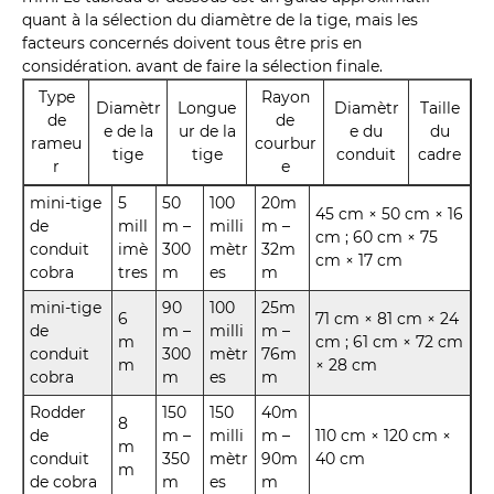
quant à la sélection du diamètre de la tige, mais les
facteurs concernés doivent tous être pris en
considération. avant de faire la sélection finale.
Type
Rayon
Diamètr
Longue
Diamètr
Taille
de
de
e de la
ur de la
e du
du
rameu
courbur
tige
tige
conduit
cadre
r
e
mini-tige
5
50
100
20m
45 cm × 50 cm × 16
de
mill
m –
milli
m –
cm ; 60 cm × 75
conduit
imè
300
mètr
32m
cm × 17 cm
cobra
tres
m
es
m
mini-tige
90
100
25m
6
71 cm × 81 cm × 24
de
m –
milli
m –
m
cm ; 61 cm × 72 cm
conduit
300
mètr
76m
m
× 28 cm
cobra
m
es
m
Rodder
150
150
40m
8
de
m –
milli
m –
110 cm × 120 cm ×
m
conduit
350
mètr
90m
40 cm
m
de cobra
m
es
m