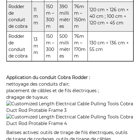
Rodder
150
390
76m
11
120 cm × 126 cm ×
de
m –
milli
m –
m
40 cm ; 100 cm ×
conduit
300
mètr
150m
m
120 cm × 45 cm
de cobra
m
es
m
Rodder
150
500
76m
13
de
m –
milli
m –
130 cm × 136 cm ×
m
conduit
300
mètr
170m
55 cm
m
de cobra
m
es
m
Application du conduit Cobra Rodder :
nettoyage des conduits d'air;
placement de câbles et de fils électriques ;
dragage de tuyaux;
Balises actives: outils de tirage de fils électriques, outils
de tirage de cordages, outils de tirage de câbles