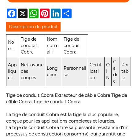
Facebook
X
WhatsApp
Pinterest
LinkedIn
Share
Description du produit
Tige de
Nom
Tige de
No
conduit
norm
conduit
m:
Cobra
al :
Cobra
C
App
Nettoyage
Certif
O
Por
Long
Personnali
a
liqu
des
icati
I
tab
ueur:
sé
dr
er:
coupes
on :
N
le
e:
Tige de conduit Cobra Extracteur de câble Cobra Tige de
câble Cobra, tige de conduit Cobra
La tige de conduit Cobra est la tige la plus populaire,
conçue pour les applications complexes et lourdes.
La tige de conduit Cobra tire sa puissante résistance d'un
processus de construction consommé, qui garantit une