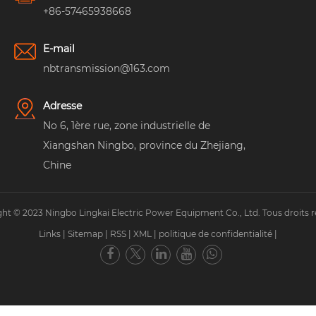
+86-57465938668
E-mail
nbtransmission@163.com
Adresse
No 6, 1ère rue, zone industrielle de
Xiangshan Ningbo, province du Zhejiang,
Chine
ht © 2023 Ningbo Lingkai Electric Power Equipment Co., Ltd. Tous droits r
Links
|
Sitemap
|
RSS
|
XML
|
politique de confidentialité
|