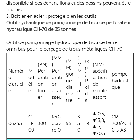
disponible si des échantillons et des dessins peuvent être
fournis
5. Boîtier en acier : protège bien les outils
Outil hydraulique de poinçonnage de trou de perforateur
hydraulique CH-70 de 35 tonnes
Outil de poinçonnage hydraulique de trou de barre
omnibus pour le perçage de trous métalliques CH-70
(MM
(
(M
(k
(KN)
)
M
(MM)
M)
g
Numér
M
Perf
Perf
M
spécifi
gor
)
pompe
o
od
orati
orati
)
cation
ge
P
hydrauli
d'articl
èl
on
on
H
de
dia
oi
que
e
e
forc
épai
a
moule
mè
d
er
sseu
u
assorti
tre
s
r
t
Φ10,5,
C
fer6
3
CP-
Φ13,8,
06243
H-
300
cuiv
95
5
19
700/ZCB
Φ17,
60
re10
0
6-5-A3
Φ20,5