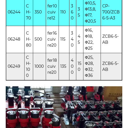
Φ10,5,
C
fer10
3
CP-
3
Φ13,8,
06244
H-
350
cuiv
110
6
700/ZCB
5
Φ17,
70
re12
0
6-5-A3
Φ20,5
Φ16,
C
fer16
3
4
Φ18,
ZCB6-5-
06248
H-
500
cuiv
115
4
5
Φ22,
AB
80
re20
0
Φ25
C
Φ25,
fer18
4
H-
15
Φ28,
ZCB6-5-
06249
1000
cuiv
135
0
10
0
Φ32,
AB
re20
0
0
Φ36