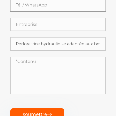
soumettre
