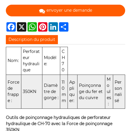
envoyer une demande
Facebook
X
WhatsApp
Pinterest
LinkedIn
Share
Description du produit
Perforat
C
eur
Modèl
H
Nom:
hydrauli
e:
7
que
0
M
Force
11
Ap
Per
Diamè
Poinçonna
o
de
0
pli
son
350KN
tre de
ge du fer et
ul
frapp
m
qu
nali
gorge :
du cuivre
es
e :
m
er:
sé
:
Outils de poinçonnage hydrauliques de perforateur
hydraulique de CH-70 avec la Force de poinçonnage
350KN