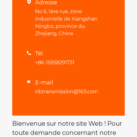
Adresse

No 6, 1ère rue, zone
industrielle de Xiangshan
Ningbo, province du
Zhejiang, Chine
Tél

+86-15958291731
E-mail

nbtransmission@163.com
Bienvenue sur notre site Web ! Pour
toute demande concernant notre