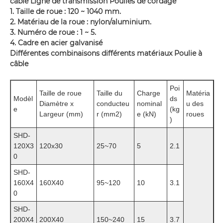
câble Ligne de transmission Poulies de cordage
1. Taille de roue : 120 ~ 1040 mm.
2. Matériau de la roue : nylon/aluminium.
3. Numéro de roue : 1 ~ 5.
4. Cadre en acier galvanisé
Différentes combinaisons différents matériaux Poulie à
câble
Poi
Taille de roue
Taille du
Charge
Matéria
Modèl
ds
Diamètre x
conducteu
nominal
u des
e
(kg
Largeur (mm)
r (mm2)
e (kN)
roues
)
SHD-
120X3
120x30
25~70
5
2.1
0
SHD-
160X4
160X40
95~120
10
3.1
0
SHD-
200X4
200X40
150~240
15
3.7