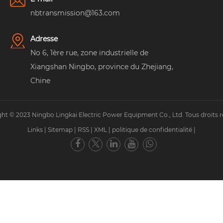
nbtransmission@163.com
Adresse
No 6, 1ère rue, zone industrielle de
Xiangshan Ningbo, province du Zhejiang,
Chine
ht © 2023 Ningbo Lingkai Electric Power Equipment Co., Ltd. Tous droits r
Links
|
Sitemap
|
RSS
|
XML
|
politique de confidentialité
|