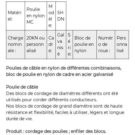
M
Poulie
Matéri
od
SH
en nylon
el:
èl
DN
MC
e:
Gal
S
Charge
20KN ou
Ca
Bloc de
Numér
Pers
va
é
nomin
personn
dr
poulie en
o de
onna
nis
ri
ale :
alisé
e:
nylon
roue :
lisé
é
e:
Poulies de câble en nylon de différentes combinaisons,
bloc de poulie en nylon de cadre en acier galvanisé
Poulie de câble
Des blocs de cordage de diamètres différents ont été
utilisés pour corder différents conducteurs.
Nos blocs de cordage de grand diamètre sont de haute
résistance et flexibilité, faciles à utiliser, légers et longue
durée de vie.
Produit : cordage des poulies ; enfiler des blocs.