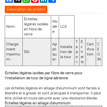
Description du produit
Échelles
Mo
légères isolées
Nom:
dèl
LGS
en fibre de
e:
verre
T
É
Charge
Ap
Cert
C
Installa
a
c
ment
pli
ifica
E
150
tion de
p
h
maximu
qu
tion
O
la tour
e
el
m :
er:
:
IN
r:
le
Échelles légères isolées par fibre de verre pour
l'installation de tour de ligne aérienne
Les échelles légères en alliage d'aluminium sont faciles à
étendre et à glisser et sont pratiques à transporter. Il peut
être utilisé en toute sécurité avec une résistance élevée.
Échelles légères en alliage d'aluminium