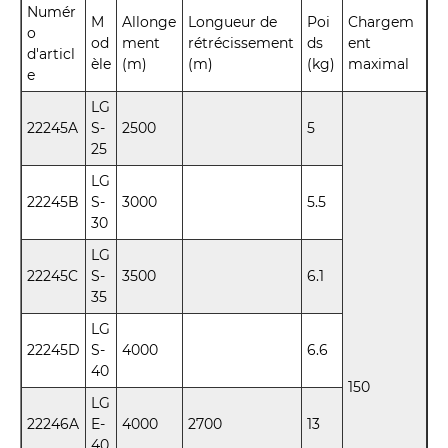
Numér
M
Allonge
Longueur de
Poi
Chargem
o
od
ment
rétrécissement
ds
ent
d'articl
èle
(m)
(m)
(kg)
maximal
e
LG
22245A
S-
2500
5
25
LG
22245B
S-
3000
5.5
30
LG
22245C
S-
3500
6.1
35
LG
22245D
S-
4000
6.6
40
150
LG
22246A
E-
4000
2700
13
40