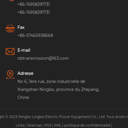
+86-15958291731
+86-15958291731
Fax
+86-57465938668
E-mail
nbtransmission@163.com
Adresse
No 6, 1ère rue, zone industrielle de
Xiangshan Ningbo, province du Zhejiang,
Chine
ht © 2023 Ningbo Lingkai Electric Power Equipment Co., Ltd. Tous droits r
Links
|
Sitemap
|
RSS
|
XML
|
politique de confidentialité
|