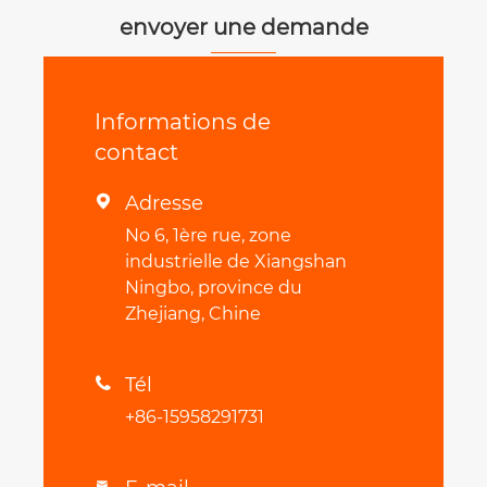
envoyer une demande
Informations de
contact
Adresse

No 6, 1ère rue, zone
industrielle de Xiangshan
Ningbo, province du
Zhejiang, Chine
Tél

+86-15958291731
