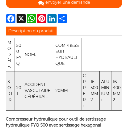
envoyer une demande
Facebook
X
WhatsApp
Pinterest
LinkedIn
Share
Description du produit
M
50
COMPRESS
O
0
EUR
D
NOM:
FY
HYDRAULI
ÈL
Q
QUE
E:
C
S
P
16-
ALU
16-
ACCIDENT
O
20
P
500
MIN
400
VASCULAIRE
20MM
RT
T
E
MM
IUM
MM
CÉRÉBRAL:
IR:
R
2
:
2
:
Compresseur hydraulique pour outil de sertissage
hydraulique FYQ 500 avec sertissage hexagonal