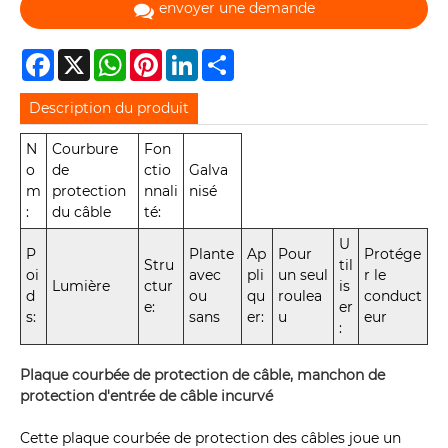
envoyer une demande
Facebook
X
WhatsApp
Pinterest
LinkedIn
Share
Description du produit
N
Courbure
Fon
o
de
ctio
Galva
m
protection
nnali
nisé
:
du câble
té:
U
P
Plante
Ap
Pour
Protége
Stru
til
oi
avec
pli
un seul
r le
Lumière
ctur
is
d
ou
qu
roulea
conduct
e:
er
s:
sans
er:
u
eur
:
Plaque courbée de protection de câble, manchon de
protection d'entrée de câble incurvé
Cette plaque courbée de protection des câbles joue un