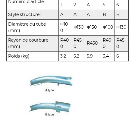
Numéro d'article
1
2
A
5
6
Style structurel
A
A
A
B
B
Diamètre du tube
Φ10
Φ130
Φ150
Φ100
Φ130
(mm)
0
Rayon de courbure
R40
R45
R40
R45
R450
(mm)
0
0
0
0
Poids (kg)
3.2
5.2
5.9
3.4
6