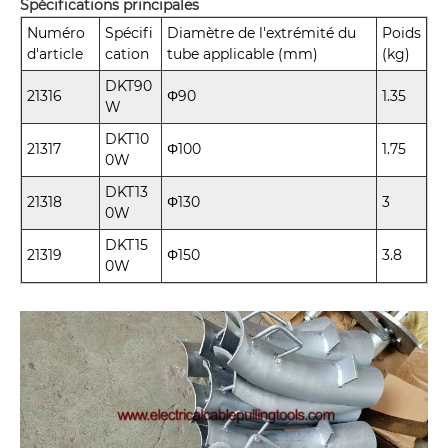
Spécifications principales
Numéro
Spécifi
Diamètre de l'extrémité du
Poids
d'article
cation
tube applicable (mm)
(kg)
DKT90
21316
Φ90
1.35
W
DKT10
21317
Φ100
1.75
0W
DKT13
21318
Φ130
3
0W
DKT15
21319
Φ150
3.8
0W