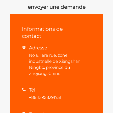
envoyer une demande
Informations de
contact
Adresse

No 6, 1ère rue, zone
industrielle de Xiangshan
Ningbo, province du
Zhejiang, Chine
Tél

+86-15958291731