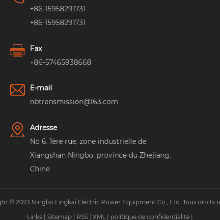
+86-15958291731
+86-15958291731
Fax
+86-57465938668
E-mail
nbtransmission@163.com
Adresse
No 6, 1ère rue, zone industrielle de
Xiangshan Ningbo, province du Zhejiang,
Chine
ht © 2023 Ningbo Lingkai Electric Power Equipment Co., Ltd. Tous droits r
Links
|
Sitemap
|
RSS
|
XML
|
politique de confidentialité
|