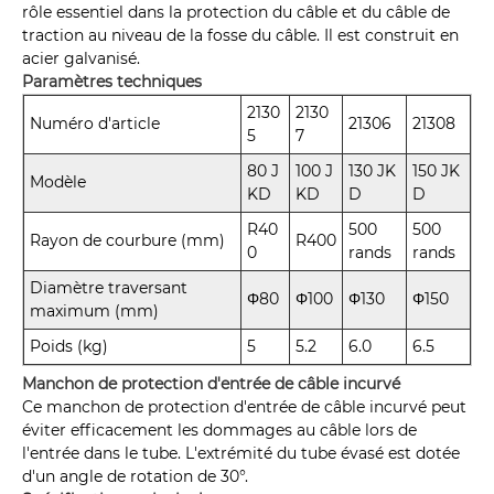
rôle essentiel dans la protection du câble et du câble de
traction au niveau de la fosse du câble. Il est construit en
acier galvanisé.
Paramètres techniques
2130
2130
Numéro d'article
21306
21308
5
7
80 J
100 J
130 JK
150 JK
Modèle
KD
KD
D
D
R40
500
500
Rayon de courbure (mm)
R400
0
rands
rands
Diamètre traversant
Φ80
Φ100
Φ130
Φ150
maximum (mm)
Poids (kg)
5
5.2
6.0
6.5
Manchon de protection d'entrée de câble incurvé
Ce manchon de protection d'entrée de câble incurvé peut
éviter efficacement les dommages au câble lors de
l'entrée dans le tube. L'extrémité du tube évasé est dotée
d'un angle de rotation de 30°.