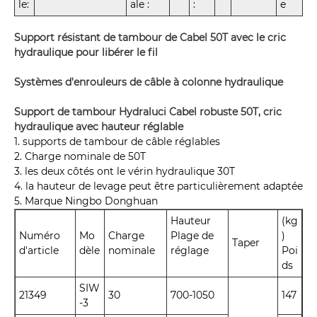
le:
ale :
:
e
Support résistant de tambour de Cabel 50T avec le cric
hydraulique pour libérer le fil
Systèmes d'enrouleurs de câble à colonne hydraulique
Support de tambour Hydraluci Cabel robuste 50T, cric
hydraulique avec hauteur réglable
1. supports de tambour de câble réglables
2. Charge nominale de 50T
3. les deux côtés ont le vérin hydraulique 30T
4. la hauteur de levage peut être particulièrement adaptée
5. Marque Ningbo Donghuan
Hauteur
(kg
Numéro
Mo
Charge
Plage de
)
Taper
d'article
dèle
nominale
réglage
Poi
ds
SIW
21349
30
700-1050
147
-3