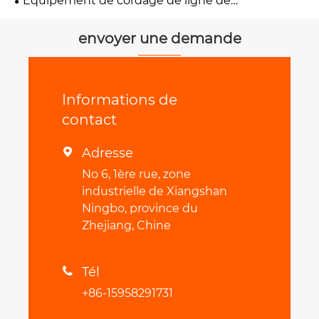
Équipement de cordage de ligne de
transmission
envoyer une demande
Informations de
contact
Adresse

No 6, 1ère rue, zone
industrielle de Xiangshan
Ningbo, province du
Zhejiang, Chine
Tél

+86-15958291731