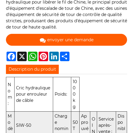
hydraulique pour libérer le fil de Chine, le principal produit
d'équipement d'escalade de tour de Chine, avec des usines
d'équipement de sécurité de tour de contrôle de qualité
strictes, produisant des produits d'équipement de sécurité
de tour de haute qualité.
envoyer une demande
Facebook
X
WhatsApp
Pinterest
LinkedIn
Share
Description du produit
10
N
Cric hydraulique
0
o
pour enrouleur
Poids:
0
m
de câble
k
:
g
M
Charg
Ap
Dis
O
Service
o
e
50
pro
po
SIW-50
I
après-
dè
nomin
T
uvé
nibl
N
vente :