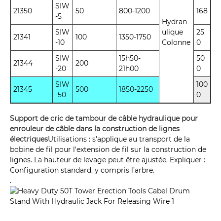
SIW
21350
50
800-1200
168
-5
Hydran
SIW
ulique
25
21341
100
1350-1750
-10
Colonne
0
SIW
15h50-
50
21344
200
-20
21h00
0
SIW
100
21345
500
1850-2250
-50
0
Support de cric de tambour de câble hydraulique pour
enrouleur de câble dans la construction de lignes
électriques
Utilisations : s'applique au transport de la
bobine de fil pour l'extension de fil sur la construction de
lignes. La hauteur de levage peut être ajustée. Expliquer :
Configuration standard, y compris l’arbre.
.