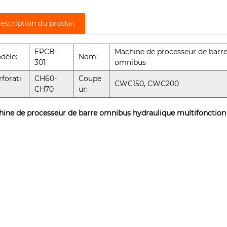
escription du produit
EPCB-
Machine de processeur de barr
dèle:
Nom:
301
omnibus
rforati
CH60-
Coupe
CWC150, CWC200
:
CH70
ur:
ine de processeur de barre omnibus hydraulique multifonction 