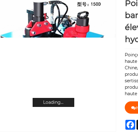
Po
bar
éle
hyd
Poinç
haute
Chine,
produi
sertis
produi
haute 
Loading...
e
F