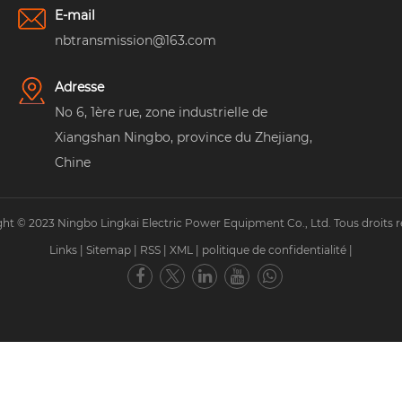
E-mail
nbtransmission@163.com
Adresse
No 6, 1ère rue, zone industrielle de
Xiangshan Ningbo, province du Zhejiang,
Chine
ht © 2023 Ningbo Lingkai Electric Power Equipment Co., Ltd. Tous droits r
Links
|
Sitemap
|
RSS
|
XML
|
politique de confidentialité
|