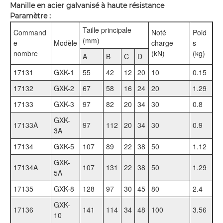
Manille en acier galvanisé à haute résistance
Paramètre :
Taille principale
Command
Noté
Poid
(mm)
e
Modèle
charge
s
nombre
(kN)
(kg)
A
B
C
D
17131
GXK-1
55
42
12
20
10
0.15
17132
GXK-2
67
58
16
24
20
1.29
17133
GXK-3
97
82
20
34
30
0.8
GXK-
17133A
97
112
20
34
30
0.9
3A
17134
GXK-5
107
89
22
38
50
1.12
GXK-
17134A
107
131
22
38
50
1.29
5A
17135
GXK-8
128
97
30
45
80
2.4
GXK-
17136
141
114
34
48
100
3.56
10