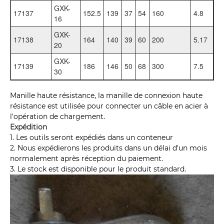
GXK-
17137
152.5
139
37
54
160
4.8
16
GXK-
17138
164
140
39
60
200
5.17
20
GXK-
17139
186
146
50
68
300
7.5
30
Manille haute résistance, la manille de connexion haute
résistance est utilisée pour connecter un câble en acier à
l'opération de chargement.
Expédition
1. Les outils seront expédiés dans un conteneur
2. Nous expédierons les produits dans un délai d'un mois
normalement après réception du paiement.
3. Le stock est disponible pour le produit standard.