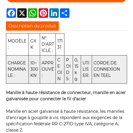
Facebook
X
WhatsApp
Pinterest
LinkedIn
Share
Description du produit
N°
MODÈLE
GX
171
D'ART
:
K
31
ICLE :
C
P
0,
CHARGE
10~
APPR
UTI
CORDE DE
E
OI
15
NOMINA
300
OUVÉ
LIS
CONNEXION
OI
D
k
LE :
KN
:
ER:
EN TEEL
N
S:
g
Manille à haute résistance de connecteur, manille en acier
galvanisée pour connecter le fil d'acier
Manille en acier galvanisé à haute résistance, les manilles
d'ancrage à goupille à vis répondent aux exigences de la
spécification fédérale RR-C-271D type IVA, catégorie A,
classe 2.