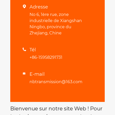
Adresse

No 6, 1ère rue, zone
industrielle de Xiangshan
Ningbo, province du
Zhejiang, Chine
Tél

+86-15958291731
E-mail

nbtransmission@163.com
Bienvenue sur notre site Web ! Pour