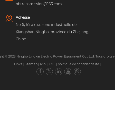
nbtransmission@163.com
Adresse
No 6, 1ère rue, zone industrielle de
Xiangshan Ningbo, province du Zhejiang,
Chine
ht © 2023 Ningbo Lingkai Electric Power Equipment Co., Ltd. Tous droits r
Links
|
Sitemap
|
RSS
|
XML
|
politique de confidentialité
|