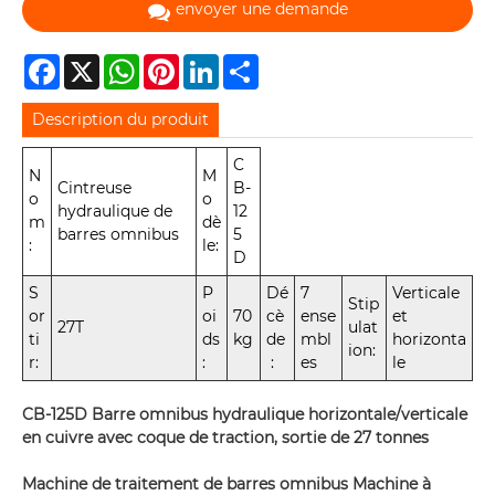
envoyer une demande
Facebook
X
WhatsApp
Pinterest
LinkedIn
Share
Description du produit
C
N
M
Cintreuse
B-
o
o
hydraulique de
12
m
dè
barres omnibus
5
:
le:
D
S
P
Dé
7
Verticale
Stip
or
oi
70
cè
ense
et
27T
ulat
ti
ds
kg
de
mbl
horizonta
ion:
r:
:
:
es
le
CB-125D Barre omnibus hydraulique horizontale/verticale
en cuivre avec coque de traction, sortie de 27 tonnes
Machine de traitement de barres omnibus Machine à