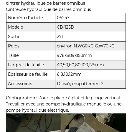
cintrer hydraulique de barres omnibus
Cintreuse hydraulique de barres omnibus
Numéro d'article
06247
Modèle
CB-125D
Sortir
27T
Poids
environ N.W60KG G.W70KG
Taille
978x889x150mm
Largeur de feuille
40,50,60,80,100,125mm
Épaisseur de feuille
6,8,10,12mm
Accessoires
Diesx7, empattement2
Configuration : Pour le pliage à plat et le pliage vertical.
Travailler avec une pompe hydraulique manuelle ou une
pompe hydraulique électrique.