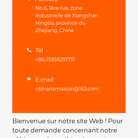
No 6, 1ère rue, zone
industrielle de Xiangshan
Ningbo, province du
Zhejiang, Chine
Tél

+86-15958291731
E-mail

nbtransmission@163.com
Bienvenue sur notre site Web ! Pour
toute demande concernant notre