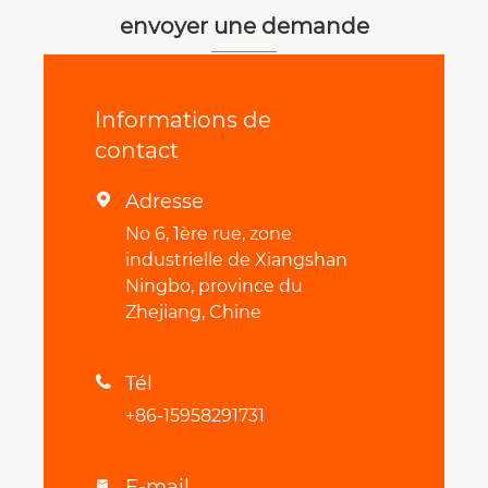
envoyer une demande
Informations de
contact
Adresse

No 6, 1ère rue, zone
industrielle de Xiangshan
Ningbo, province du
Zhejiang, Chine
Tél

+86-15958291731
E-mail
