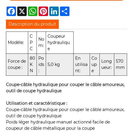
Facebook
X
WhatsApp
Pinterest
LinkedIn
Share
Description du produit
C
Coupeur
No
Modèle:
P
hydrauliqu
m:
C
e
80
Po
En
Co
Force de
Long
570
K
ids
5,0 kg
utilisa
up
coupe :
ueur:
mm
N
:
nt:
e
Coupe-câble hydraulique pour couper le câble amoureux,
outil de coupe hydraulique
Utilisation et caractéristique :
Coupe-câble hydraulique pour couper le câble amoureux,
outil de coupe hydraulique
Poids léger hydraulique manuel actionné facile de
coupeur de câble métallique pour la coupe