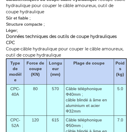
hydraulique pour couper le câble amoureux, outil de
coupe hydraulique
Sûr et fiable ;
Structure compacte ;
Léger;
Données techniques des outils de coupe hydrauliques
CPC
Coupe-câble hydraulique pour couper le câble amoureux,
outil de coupe hydraulique
Type
Force de
Longu
Plage de coupe
Poid
de
coupe
eur
s
modèl
(KN)
(mm)
(kg)
e
CPC-
80
570
Câble téléphonique
5.0
40A
Φ40mm ;
câble blindé à âme en
aluminium et acier
Φ32mm
CPC-
120
615
Câble téléphonique
7.0
52A
Φ50mm ;
câble blindé à âme en