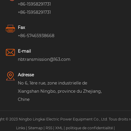
+86-15958291731
+86-15958291731
Fax
+86-57465938668
E-mail
nbtransmission@163.com
Adresse
No 6, 1ère rue, zone industrielle de
Xiangshan Ningbo, province du Zhejiang,
Chine
ht © 2023 Ningbo Lingkai Electric Power Equipment Co., Ltd. Tous droits r
Links
|
Sitemap
|
RSS
|
XML
|
politique de confidentialité
|