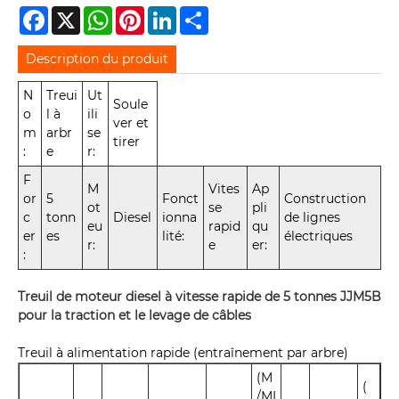
Facebook
X
WhatsApp
Pinterest
LinkedIn
Share
Description du produit
N
Treui
Ut
Soule
o
l à
ili
ver et
m
arbr
se
tirer
:
e
r:
F
M
Vites
Ap
or
5
Fonct
Construction
ot
se
pli
c
tonn
Diesel
ionna
de lignes
eu
rapid
qu
er
es
lité:
électriques
r:
e
er:
:
Treuil de moteur diesel à vitesse rapide de 5 tonnes JJM5B
pour la traction et le levage de câbles
Treuil à alimentation rapide (entraînement par arbre)
(M
(
/MI