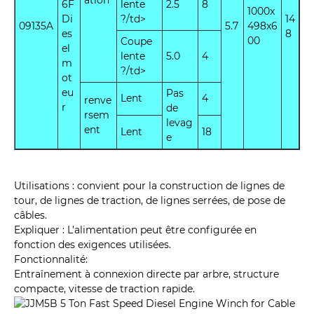
ation
6F
lente
2.5
8
1000x
Di
?/td>
14
09135A
5.7
498x6
es
8
00
Coupe
el
lente
5.0
4
m
?/td>
ot
eu
Pas
Lent
4
renve
r
de
rsem
levag
ent
Lent
18
e
Utilisations : convient pour la construction de lignes de
tour, de lignes de traction, de lignes serrées, de pose de
câbles.
Expliquer : L’alimentation peut être configurée en
fonction des exigences utilisées.
Fonctionnalité:
Entraînement à connexion directe par arbre, structure
compacte, vitesse de traction rapide.