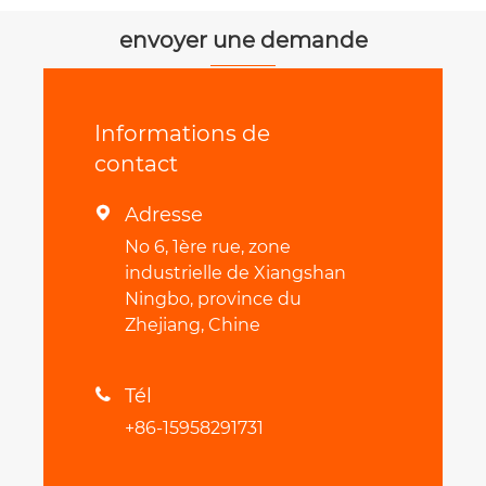
transmission
envoyer une demande
Informations de
contact
Adresse

No 6, 1ère rue, zone
industrielle de Xiangshan
Ningbo, province du
Zhejiang, Chine
Tél

+86-15958291731