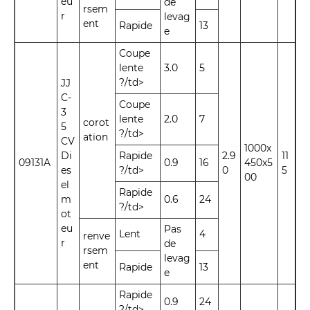
eu
de
rsem
r
levag
ent
Rapide
13
e
Coupe
lente
3.0
5
?/td>
JJ
C-
Coupe
3
lente
2.0
7
corot
5
?/td>
ation
CV
1000x
Di
Rapide
2.9
11
09131A
0.9
16
450x5
es
?/td>
0
5
00
el
Rapide
m
0.6
24
?/td>
ot
eu
Pas
Lent
4
renve
r
de
rsem
levag
ent
Rapide
13
e
Rapide
0.9
24
?/td>