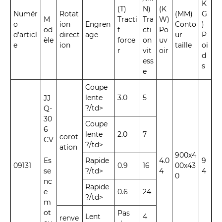
K
(T)
N)
(K
Numér
Rotat
(MM)
G
M
Tracti
Tra
W)
o
ion
Engren
Conto
)
od
f
cti
Po
d'articl
direct
age
ur
P
èle
force
on
uv
e
ion
taille
oi
r
vit
oir
d
ess
s
e
Coupe
lente
3.0
5
JJ
?/td>
Q-
30
Coupe
6
lente
2.0
7
corot
CV
?/td>
ation
900x4
Es
Rapide
4.0
9
09131
0.9
16
00x43
se
?/td>
4
4
0
nc
Rapide
e
0.6
24
?/td>
m
ot
Pas
Lent
4
renve