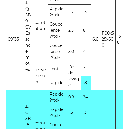
JJ
Q-
Rapide
1.5
13
5B
?/td>
9
corot
Coupe
CV
ation
lente
2.5
8
Es
1100x5
?/td>
13
09135
se
6.6
25x60
8
nc
0
Coupe
e
lente
5.0
4
m
?/td>
ot
Pas
Lent
4
eu
renve
de
r
rsem
levag
ent
Rapide
18
e
Rapide
0.9
24
?/td>
JJ
Rapide
1.5
13
C-
?/td>
5B
corot
18
Coupe