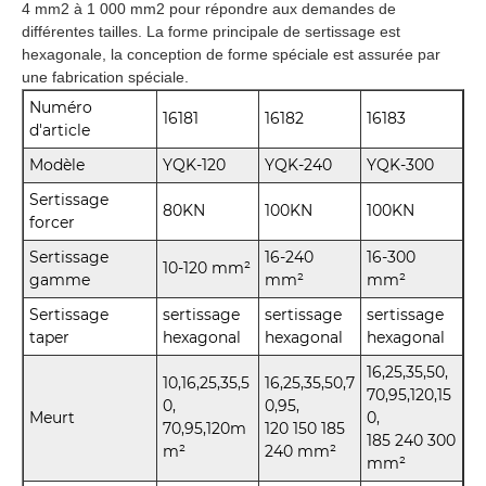
4 mm2 à 1 000 mm2 pour répondre aux demandes de
différentes tailles. La forme principale de sertissage est
hexagonale, la conception de forme spéciale est assurée par
une fabrication spéciale.
Numéro
16181
16182
16183
d'article
Modèle
YQK-120
YQK-240
YQK-300
Sertissage
80KN
100KN
100KN
forcer
Sertissage
16-240
16-300
10-120 mm²
gamme
mm²
mm²
Sertissage
sertissage
sertissage
sertissage
taper
hexagonal
hexagonal
hexagonal
16,25,35,50,
10,16,25,35,5
16,25,35,50,7
70,95,120,15
0,
0,95,
Meurt
0,
70,95,120m
120 150 185
185 240 300
m²
240 mm²
mm²