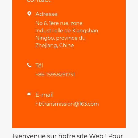
Adresse

No 6, 1ère rue, zone
industrielle de Xiangshan
Ningbo, province du
Zhejiang, Chine
Tél

+86-15958291731
E-mail

nbtransmission@163.com
Bienvenue sur notre site Web ! Pour