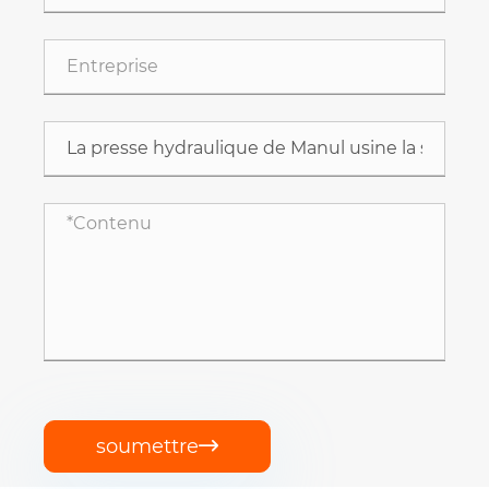
soumettre
