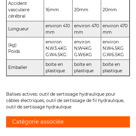
Accident
vasculaire
16mm
20mm
20mm
cérébral
environ 410
environ 470
environ 470
Longueur
mm
mm
mm
environ
environ
environ
(kg)
N.W3.4KG
N.W4KG
N.W4.5KG
Poids
G.W4.5KG
G.W6KG
G.W6.5KG
boîte en
boîte en
boîte en
Emballer
plastique
plastique
plastique
Balises actives: outil de sertissage hydraulique pour
câbles électriques, outil de sertissage de fil hydraulique,
outil de sertissage hydraulique
Catégorie associée