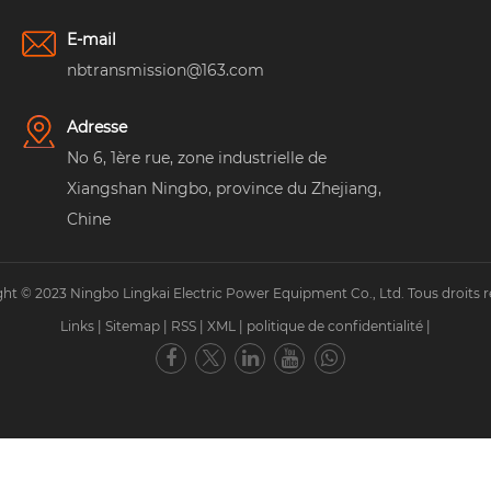
E-mail
nbtransmission@163.com
Adresse
No 6, 1ère rue, zone industrielle de
Xiangshan Ningbo, province du Zhejiang,
Chine
ht © 2023 Ningbo Lingkai Electric Power Equipment Co., Ltd. Tous droits r
Links
|
Sitemap
|
RSS
|
XML
|
politique de confidentialité
|