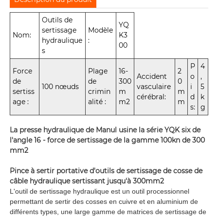
Outils de
YQ
sertissage
Modèle
Nom:
K3
hydraulique
:
00
s
P
4
Force
Plage
16-
2
Accident
o
,
de
de
300
0
100 nœuds
vasculaire
i
5
sertiss
crimin
m
m
cérébral:
d
k
age :
alité :
m2
m
s:
g
La presse hydraulique de Manul usine la série YQK six de
l'angle 16 - force de sertissage de la gamme 100kn de 300
mm2
Pince à sertir portative d'outils de sertissage de cosse de
câble hydraulique sertissant jusqu'à 300mm2
L'outil de sertissage hydraulique est un outil processionnel
permettant de sertir des cosses en cuivre et en aluminium de
différents types, une large gamme de matrices de sertissage de