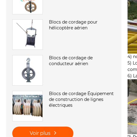
Blocs de cordage pour
hélicoptère aérien
4) n
Blocs de cordage de
5) L
conducteur aérien
com
6) L
Blocs de cordage Équipement
de construction de lignes
électriques
Voir plus