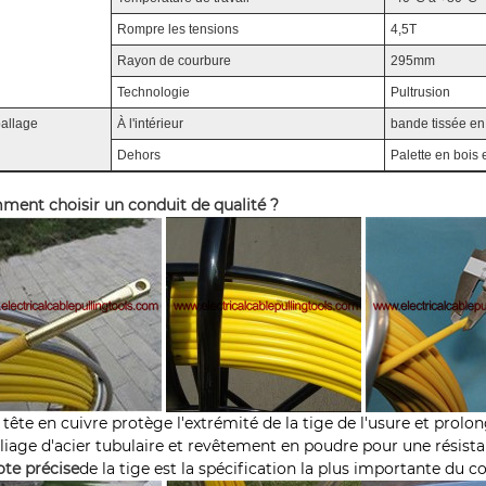
Rompre les tensions
4,5T
Rayon de courbure
295mm
Technologie
Pultrusion
allage
À l'intérieur
bande tissée en
Dehors
Palette en bois 
ent choisir un conduit de qualité ?
a tête en cuivre protège l'extrémité de la tige de l'usure et prolo
lliage d'acier tubulaire et revêtement en poudre pour une résista
ote précise
de la tige est la spécification la plus importante du c