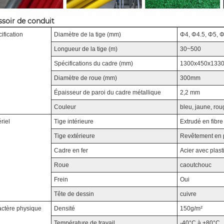
soir de conduit
ification
Diamètre de la tige (mm)
Φ4, Φ4.5, Φ5, 
Longueur de la tige (m)
30~500
Spécifications du cadre (mm)
1300x450x1330
Diamètre de roue (mm)
300mm
Épaisseur de paroi du cadre métallique
2,2 mm
Couleur
bleu, jaune, rou
riel
Tige intérieure
Extrudé en fibre
Tige extérieure
Revêtement en p
Cadre en fer
Acier avec plas
Roue
caoutchouc
Frein
Oui
Tête de dessin
cuivre
actère physique
Densité
150g/m²
Température de travail
-40°C à +80°C