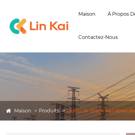
Maison
À Propos D
Contactez-Nous
Maison
Produits
Outils de tirage de câbles é