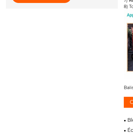
7)
R
8) T
Bali
C
Bl
Éq