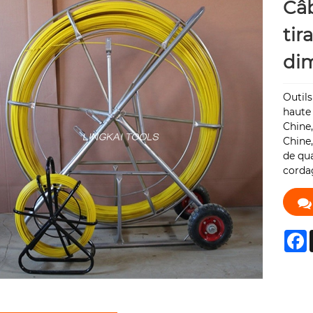
Câb
tir
dim
Outils
haute 
Chine,
Chine,
de qua
cordag
F