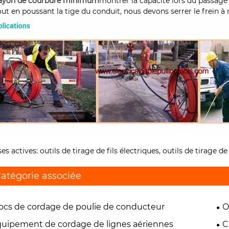
ayon de courbure minimum
montrer la capacité lors du passage 
out en poussant la tige du conduit, nous devons serrer le frein 
ses actives: outils de tirage de fils électriques, outils de tirage 
atégorie associée
ocs de cordage de poulie de conducteur
O
uipement de cordage de lignes aériennes
C