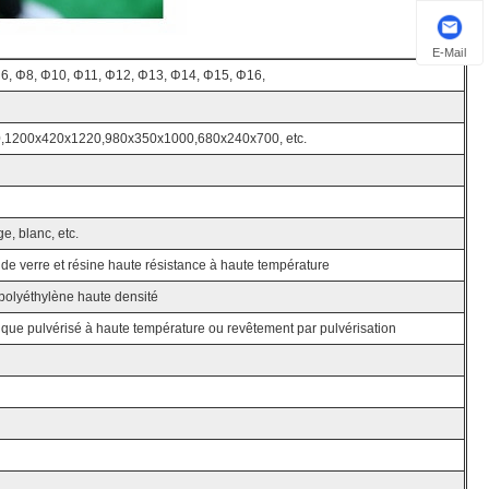
E-Mail
Φ6, Φ8, Φ10, Φ11, Φ12, Φ13, Φ14, Φ15, Φ16,
,1200x420x1220,980x350x1000,680x240x700, etc.
ge, blanc, etc.
 de verre et résine haute résistance à haute température
olyéthylène haute densité
tique pulvérisé à haute température ou revêtement par pulvérisation