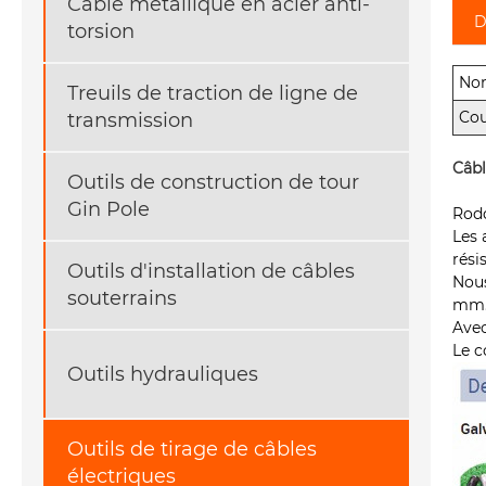
Câble métallique en acier anti-
D
torsion
No
Treuils de traction de ligne de
Cou
transmission
Câbl
Outils de construction de tour
Gin Pole
Rodd
Les 
rési
Outils d'installation de câbles
Nous
souterrains
mm
Avec
Le c
Outils hydrauliques
Outils de tirage de câbles
électriques