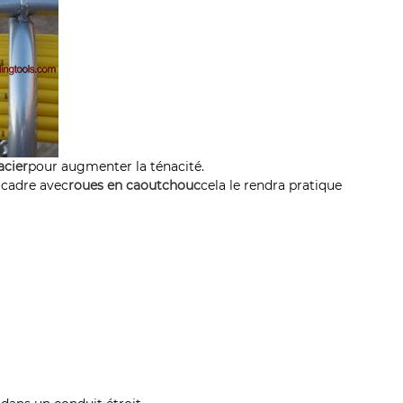
acier
pour augmenter la ténacité.
 cadre avec
roues en caoutchouc
cela le rendra pratique