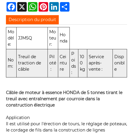
Facebook
X
WhatsApp
Pinterest
LinkedIn
Share
Description du produit
Mo
Mo
Ho
dèl
JJM5Q
teu
nda
e:
r:
P
Treuil de
Pil
Cei
10
Service
Disp
No
oi
traction de
oté
ntu
0
après-
onibl
m:
ds
câble
:
re
kg
vente :
e
:
Câble de moteur à essence HONDA de 5 tonnes tirant le
treuil avec entraînement par courroie dans la
construction électrique
Application
Il est utilisé pour l'érection de tours, le réglage de poteaux,
le cordage de fils dans la construction de lignes