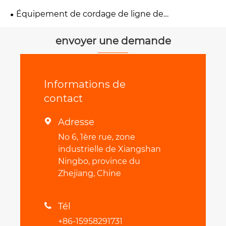
Équipement de cordage de ligne de
transmission
envoyer une demande
Informations de
contact
Adresse

No 6, 1ère rue, zone
industrielle de Xiangshan
Ningbo, province du
Zhejiang, Chine
Tél

+86-15958291731