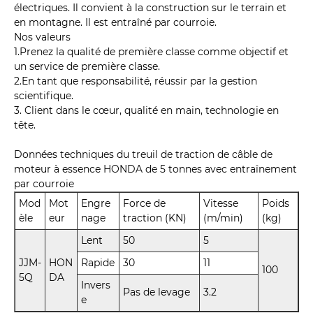
électriques. Il convient à la construction sur le terrain et
en montagne. Il est entraîné par courroie.
Nos valeurs
1.Prenez la qualité de première classe comme objectif et
un service de première classe.
2.En tant que responsabilité, réussir par la gestion
scientifique.
3. Client dans le cœur, qualité en main, technologie en
tête.
Données techniques du treuil de traction de câble de
moteur à essence HONDA de 5 tonnes avec entraînement
par courroie
Mod
Mot
Engre
Force de
Vitesse
Poids
èle
eur
nage
traction (KN)
(m/min)
(kg)
Lent
50
5
JJM-
HON
Rapide
30
11
100
5Q
DA
Invers
Pas de levage
3.2
e