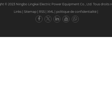
ht © 2023 Ningbo Lingkai Electric Power Equipment Co., Ltd. Tous droits r
Links
|
Sitemap
|
RSS
|
XML
|
politique de confidentialité
|