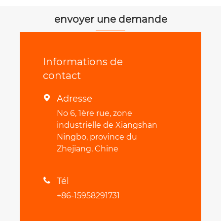
transmission
envoyer une demande
Informations de
contact
Adresse

No 6, 1ère rue, zone
industrielle de Xiangshan
Ningbo, province du
Zhejiang, Chine
Tél

+86-15958291731