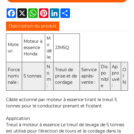
Facebook
X
WhatsApp
Pinterest
LinkedIn
Share
Description du produit
M
Moteur à
Mote
o
essence
JJM5Q
ur:
dè
Honda
le:
N
Dis
Ap
Force
Treuil de
Service
O
o
po
pro
nomi
5 tonnes
prise et de
après-
I
m
nibl
uvé
nale :
cordage
vente :
N
:
e
:
Câble actionné par moteur à essence tirant le treuil 5
tonnes pour le conducteur prenant et ficelant
Application
Treuil à moteur à essence Le treuil de levage de 5 tonnes
est utilisé pour l'érection de tours et le cordage dans la