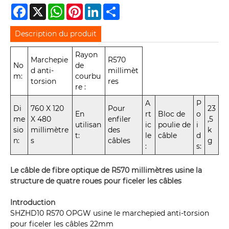
Facebook
X
WhatsApp
Pinterest
LinkedIn
Share
Description du produit
Rayon
Marchepie
R570
No
de
d anti-
millimèt
m:
courbu
torsion
res
re :
A
P
Di
760 X 120
Pour
23
En
rt
Bloc de
o
me
X 480
enfiler
,5
utilisan
ic
poulie de
i
sio
millimètre
des
k
t:
le
câble
d
n:
s
câbles
g
:
s:
Le câble de fibre optique de R570 millimètres usine la
structure de quatre roues pour ficeler les câbles
Introduction
SHZHD10 R570 OPGW usine le marchepied anti-torsion
pour ficeler les câbles 22mm