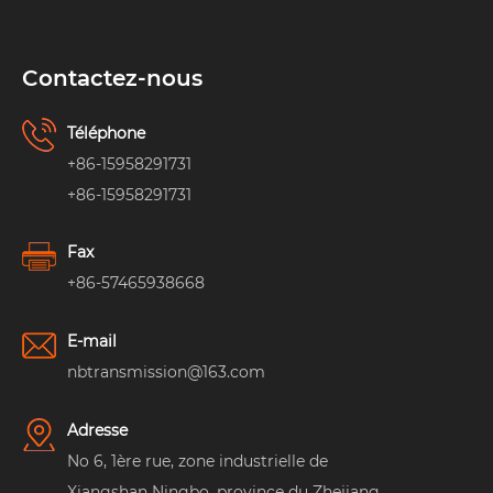
Contactez-nous
Téléphone
+86-15958291731
+86-15958291731
Fax
+86-57465938668
E-mail
nbtransmission@163.com
Adresse
No 6, 1ère rue, zone industrielle de
Xiangshan Ningbo, province du Zhejiang,