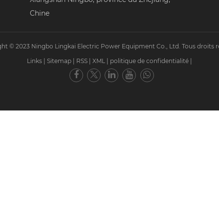
Chine
ht © 2023 Ningbo Lingkai Electric Power Equipment Co., Ltd. Tous droits r
Links
|
Sitemap
|
RSS
|
XML
|
politique de confidentialité
|