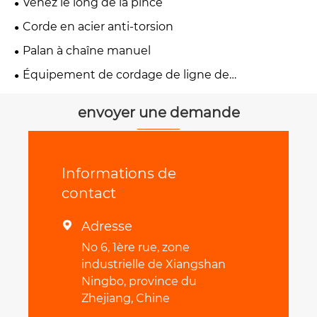
Venez le long de la pince
Corde en acier anti-torsion
Palan à chaîne manuel
Équipement de cordage de ligne de
transmission
envoyer une demande
Informations de
contact
Adresse

No 6, 1ère rue, zone
industrielle de Xiangshan
Ningbo, province du
Zhejiang, Chine