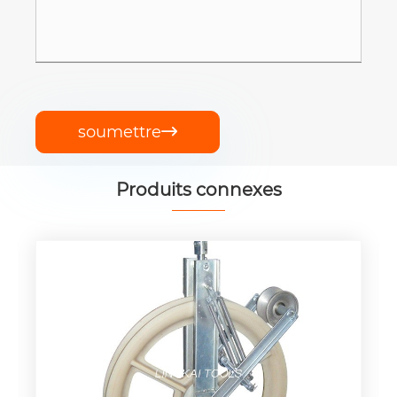
soumettre

Produits connexes