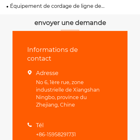
Équipement de cordage de ligne de
transmission
envoyer une demande
Informations de
contact
Adresse

No 6, 1ère rue, zone
industrielle de Xiangshan
Ningbo, province du
Zhejiang, Chine
Tél

+86-15958291731