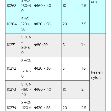
SHC-
um
10263
160×4
Φ160 × 40
10
2.5
0
SHC-
10264
120 ×
Φ120 × 58
20
3.5
58
SHCN
-
10271
Φ80×50
5
1.4
80×5
0
SHCN
-
10272
Φ120 × 30
5
1.6
120×3
Réa en
0
nylon
SHCN
10273
-160 ×
Φ160 × 40
10
2
40
SHCN
10274
-120 ×
Φ120 × 58
20
2.5