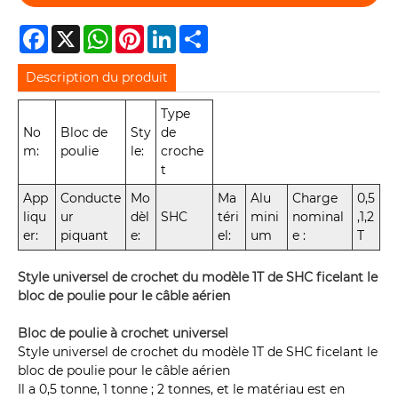
Facebook
X
WhatsApp
Pinterest
LinkedIn
Share
Description du produit
Type
No
Bloc de
Sty
de
m:
poulie
le:
croche
t
App
Conducte
Mo
Ma
Alu
Charge
0,5
liqu
ur
dèl
SHC
téri
mini
nominal
,1,2
er:
piquant
e:
el:
um
e :
T
Style universel de crochet du modèle 1T de SHC ficelant le
bloc de poulie pour le câble aérien
Bloc de poulie à crochet universel
Style universel de crochet du modèle 1T de SHC ficelant le
bloc de poulie pour le câble aérien
Il a 0,5 tonne, 1 tonne ; 2 tonnes, et le matériau est en