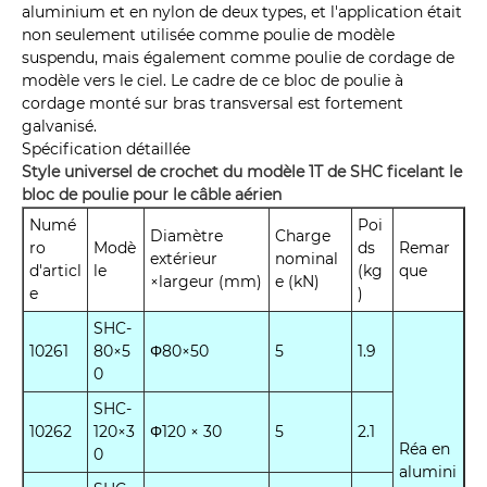
aluminium et en nylon de deux types, et l'application était
non seulement utilisée comme poulie de modèle
suspendu, mais également comme poulie de cordage de
modèle vers le ciel. Le cadre de ce bloc de poulie à
cordage monté sur bras transversal est fortement
galvanisé.
Spécification détaillée
Style universel de crochet du modèle 1T de SHC ficelant le
bloc de poulie pour le câble aérien
Numé
Poi
Diamètre
Charge
ro
Modè
ds
Remar
extérieur
nominal
d'articl
le
(kg
que
×largeur (mm)
e (kN)
e
)
SHC-
10261
80×5
Φ80×50
5
1.9
0
SHC-
10262
120×3
Φ120 × 30
5
2.1
Réa en
0
alumini