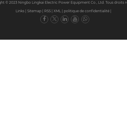
ht © 2023 Ningbo Lingkai Electric Power Equipment Co., Ltd. Tous droits r
Links
|
Sitemap
|
RSS
|
XML
|
politique de confidentialité
|