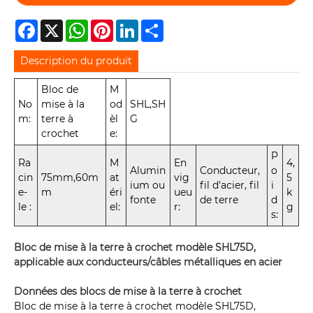
Facebook
X
WhatsApp
Pinterest
LinkedIn
Share
Description du produit
Bloc de
M
No
mise à la
od
SHL,SH
m:
terre à
èl
G
crochet
e:
P
Ra
M
En
4,
Alumin
Conducteur,
o
cin
75mm,60m
at
vig
5
ium ou
fil d'acier, fil
i
e-
m
éri
ueu
k
fonte
de terre
d
le :
el:
r:
g
s:
Bloc de mise à la terre à crochet modèle SHL75D,
applicable aux conducteurs/câbles métalliques en acier
Données des blocs de mise à la terre à crochet
Bloc de mise à la terre à crochet modèle SHL75D,