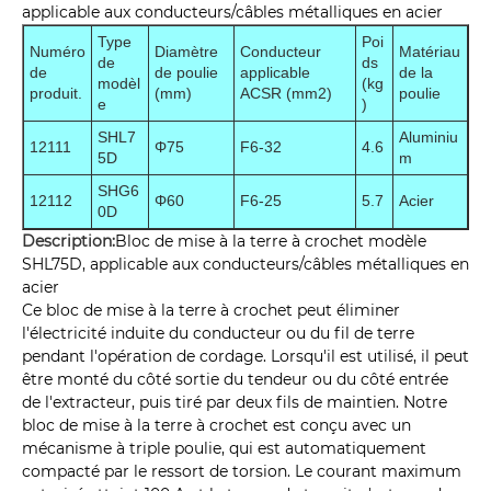
applicable aux conducteurs/câbles métalliques en acier
Type
Poi
Numéro
Diamètre
Conducteur
Matériau
de
ds
de
de poulie
applicable
de la
modèl
(kg
produit.
(mm)
ACSR (mm2)
poulie
e
)
SHL7
Aluminiu
12111
Φ75
F6-32
4.6
5D
m
SHG6
12112
Φ60
F6-25
5.7
Acier
0D
Description:
Bloc de mise à la terre à crochet modèle
SHL75D, applicable aux conducteurs/câbles métalliques en
acier
Ce bloc de mise à la terre à crochet peut éliminer
l'électricité induite du conducteur ou du fil de terre
pendant l'opération de cordage. Lorsqu'il est utilisé, il peut
être monté du côté sortie du tendeur ou du côté entrée
de l'extracteur, puis tiré par deux fils de maintien. Notre
bloc de mise à la terre à crochet est conçu avec un
mécanisme à triple poulie, qui est automatiquement
compacté par le ressort de torsion. Le courant maximum