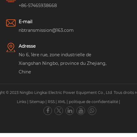
+86-57465938668
E-mail
nbtransmission@163.com
Adresse
No 6, 1ère rue, zone industrielle de
Xiangshan Ningbo, province du Zhejiang,
Chine
ht © 2023 Ningbo Lingkai Electric Power Equipment Co., Ltd. Tous droits r
Links
|
Sitemap
|
RSS
|
XML
|
politique de confidentialité
|