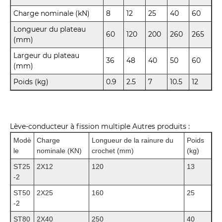
Charge nominale (kN)
8
12
25
40
60
Longueur du plateau
60
120
200
260
265
(mm)
Largeur du plateau
36
48
40
50
60
(mm)
Poids (kg)
0.9
2.5
7
10.5
12
Lève-conducteur à fission multiple Autres produits :
Modè
Charge
Longueur de la rainure du
Poids
le
nominale (KN)
crochet (mm)
(kg)
ST25
2X12
120
13
-2
ST50
2X25
160
25
-2
ST80
2X40
250
40