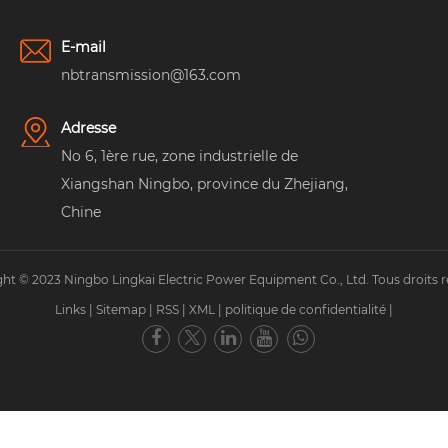
E-mail
nbtransmission@163.com
Adresse
No 6, 1ère rue, zone industrielle de
Xiangshan Ningbo, province du Zhejiang,
Chine
ht © 2023 Ningbo Lingkai Electric Power Equipment Co., Ltd. Tous droits r
Links
|
Sitemap
|
RSS
|
XML
|
politique de confidentialité
|