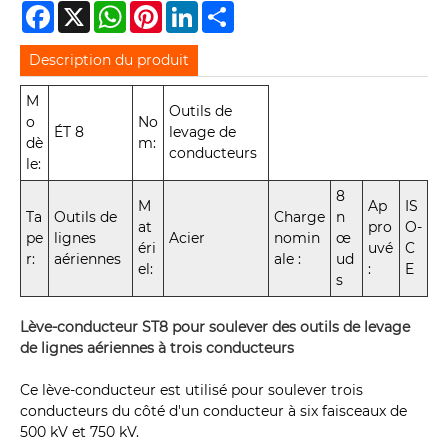
Facebook
X
WhatsApp
Pinterest
LinkedIn
Share
Description du produit
M
Outils de
o
No
ÉT 8
levage de
dè
m:
conducteurs
le:
8
M
Ap
IS
Ta
Outils de
Charge
n
at
pro
O-
pe
lignes
Acier
nomin
œ
éri
uvé
C
r:
aériennes
ale :
ud
el:
:
E
s
Lève-conducteur ST8 pour soulever des outils de levage
de lignes aériennes à trois conducteurs
Ce lève-conducteur est utilisé pour soulever trois
conducteurs du côté d'un conducteur à six faisceaux de
500 kV et 750 kV.