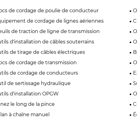
ocs de cordage de poulie de conducteur
O
uipement de cordage de lignes aériennes
C
euils de traction de ligne de transmission
O
tils d'installation de câbles souterrains
O
tils de tirage de câbles électriques
B
ocs de cordage de transmission
O
tils de cordage de conducteurs
E
til de sertissage hydraulique
S
tils d'installation OPGW
O
nez le long de la pince
C
lan à chaîne manuel
É