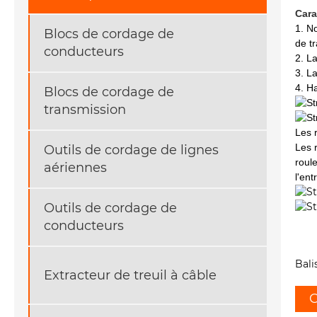
Cara
1. N
Blocs de cordage de
de t
conducteurs
2. L
3. L
4. Ha
Blocs de cordage de
transmission
Les 
Les 
Outils de cordage de lignes
roule
aériennes
l'en
Outils de cordage de
conducteurs
Bali
Extracteur de treuil à câble
C