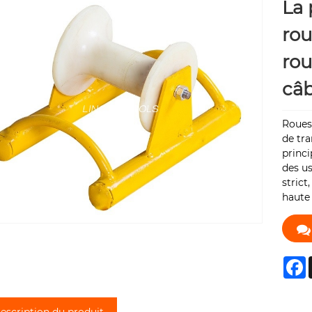
La 
rou
rou
câb
Roues 
de tra
princi
des us
strict
haute 
F
escription du produit