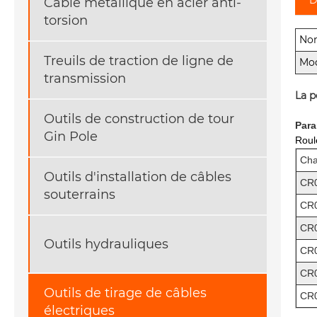
Câble métallique en acier anti-
torsion
No
Treuils de traction de ligne de
Mod
transmission
La p
Outils de construction de tour
Para
Gin Pole
Roul
Cha
Outils d'installation de câbles
CR
souterrains
CR
CR
Outils hydrauliques
CR
CR
Outils de tirage de câbles
CR
électriques