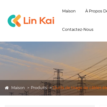
Maison
À Propos D
Contactez-Nous
Maison
Produits
Outils de tirage de câbles é