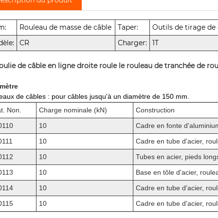
m:
Rouleau de masse de câble
Taper:
Outils de tirage de
èle:
CR
Charger:
1T
oulie de câble en ligne droite roule le rouleau de tranchée de rou
mètre
eaux de câbles : pour câbles jusqu'à un diamètre de 150 mm.
t. Non.
Charge nominale (kN)
Construction
0110
10
Cadre en fonte d'aluminiu
0111
10
Cadre en tube d'acier, rou
0112
10
Tubes en acier, pieds long
0113
10
Base en tôle d'acier, roul
0114
10
Cadre en tube d'acier, rou
0115
10
Cadre en tube d'acier, rou