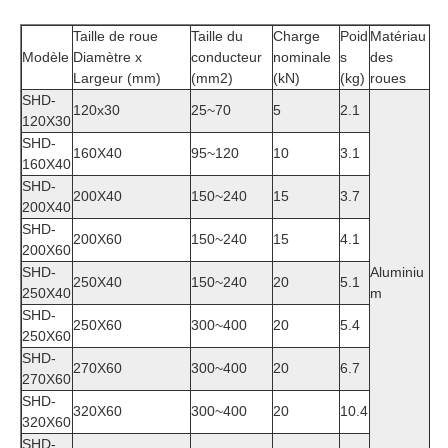
Taille de roue
Taille du
Charge
Poid
Matériau
Modèle
Diamètre x
conducteur
nominale
s
des
Largeur (mm)
(mm2)
(kN)
(kg)
roues
SHD-
120x30
25~70
5
2.1
120X30
SHD-
160X40
95~120
10
3.1
160X40
SHD-
200X40
150~240
15
3.7
200X40
SHD-
200X60
150~240
15
4.1
200X60
SHD-
Aluminiu
250X40
150~240
20
5.1
250X40
m
SHD-
250X60
300~400
20
5.4
250X60
SHD-
270X60
300~400
20
6.7
270X60
SHD-
320X60
300~400
20
10.4
320X60
SHD-