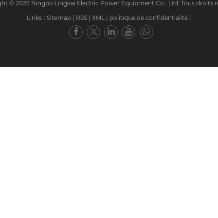
ht © 2023 Ningbo Lingkai Electric Power Equipment Co., Ltd. Tous droits r
Links
|
Sitemap
|
RSS
|
XML
|
politique de confidentialité
|