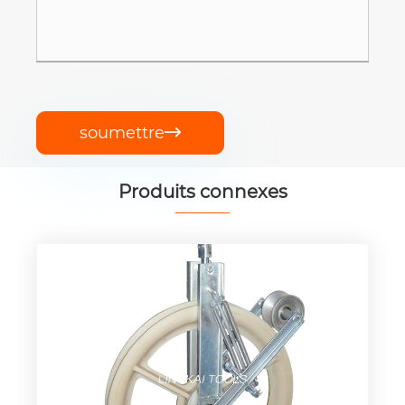
soumettre

Produits connexes