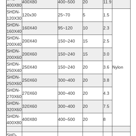
400X80
400~500
20
11.9
400X80
SHD
N
-
120x30
25~70
5
1.5
120X30
SHD
N
-
160X40
95~120
10
2.3
160X40
SHD
N
-
200X40
150~240
15
2.5
200X40
SHD
N
-
200X60
150~240
15
3.0
200X60
SHD
N
-
250X40
150~240
20
3.6
Nylon
250X40
SHD
N
-
250X60
300~400
20
3.8
250X60
SHD
N
-
270X60
300~400
20
4.3
270X60
SHD
N
-
320X60
300~400
20
7.5
320X60
SHDN-
400X80
400~500
20
8
400X80
SHD-