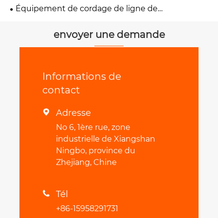
Équipement de cordage de ligne de
transmission
envoyer une demande
Informations de
contact
Adresse

No 6, 1ère rue, zone
industrielle de Xiangshan
Ningbo, province du
Zhejiang, Chine
Tél

+86-15958291731