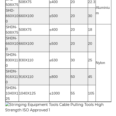
508X75
≤
400
20
22.3
508X75
Aluminiu
SHD-
m
660X10
660X100
≤
500
20
30
0
SHDN-
508X75
≤
400
20
18
508X75
SHDN-
660X10
660X100
≤
500
20
20
0
SHDN-
830X11
830X110
≤
630
30
25
Nylon
0
SHDN-
916X11
916X110
≤
800
50
45
0
SHDN-
1040X1
1040X125
≤
1000
55
105
25