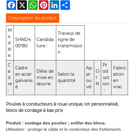
Facebook
X
WhatsApp
Pinterest
LinkedIn
Share
Description du produit
M
Travaux de
o
SHND4
Candida
ligne de
d
00*80
ture :
transmissio
èl
n
e:
C
Pr
Cadre
Ap
Fabric
a
Délai de
O
od
en acier
Selon la
pr
ation
d
mise en
I
uct
galvanis
quantité
ou
en
re
œuvre:
N
ion
é
vé:
vrac
:
:
Poulies à conducteurs à roue unique, lot personnalisé,
blocs de cordage à bas prix
Produit : cordage des poulies ; enfiler des blocs.
Utilisation : protège le câble et le conducteur des frottements