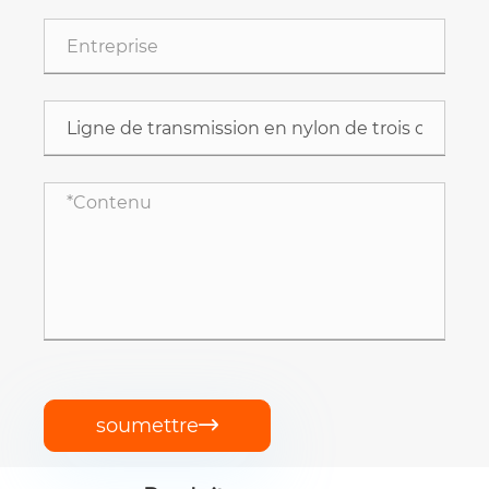
soumettre
