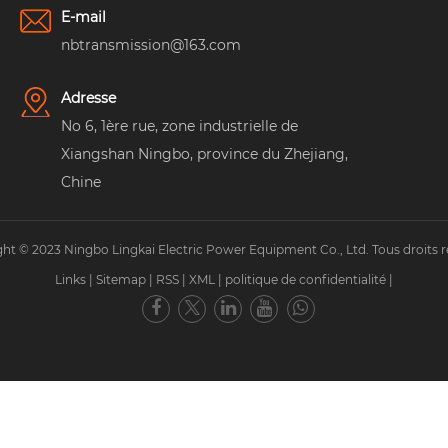
E-mail
nbtransmission@163.com
Adresse
No 6, 1ère rue, zone industrielle de
Xiangshan Ningbo, province du Zhejiang,
Chine
ht © 2023 Ningbo Lingkai Electric Power Equipment Co., Ltd. Tous droits r
Links
|
Sitemap
|
RSS
|
XML
|
politique de confidentialité
|