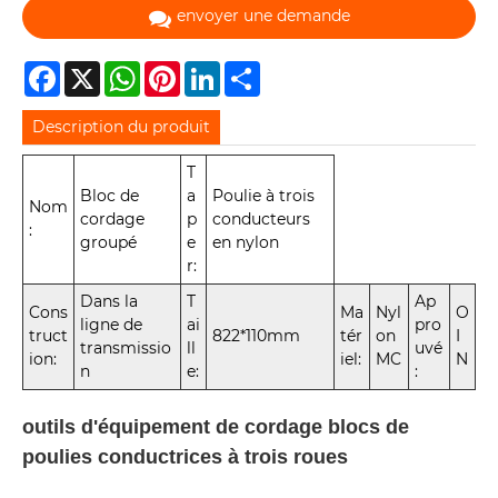
envoyer une demande
Facebook
X
WhatsApp
Pinterest
LinkedIn
Share
Description du produit
T
Bloc de
a
Poulie à trois
Nom
cordage
p
conducteurs
:
groupé
e
en nylon
r:
Dans la
T
Ap
Cons
Ma
Nyl
O
ligne de
ai
pro
truct
822*110mm
tér
on
I
transmissio
ll
uvé
ion:
iel:
MC
N
n
e:
:
outils d'équipement de cordage blocs de
poulies conductrices à trois roues