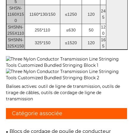
5
SHSN-
24
1160X15
1160*130/150
≤1250
120
5
0
SHSNN-
12
255*110
≤630
50
255X110
0
SHSNN-
16
325*150
≤1520
120
325X150
5
Balises actives: outil de ligne de transmission, outils de
tirage de câbles, outils de cordage de ligne de
transmission
Catégorie associée
Blocs de cordage de poulie de conducteur