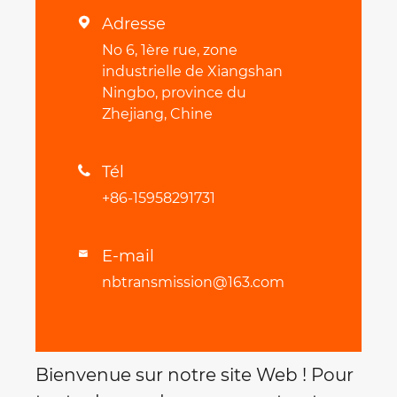
Adresse

No 6, 1ère rue, zone
industrielle de Xiangshan
Ningbo, province du
Zhejiang, Chine
Tél

+86-15958291731
E-mail

nbtransmission@163.com
Bienvenue sur notre site Web ! Pour