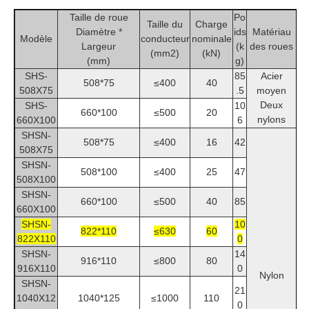
Taille de roue
Po
Taille du
Charge
Diamètre *
ids
Matériau
Modèle
conducteur
nominale
Largeur
(k
des roues
(mm2)
(kN)
(mm)
g)
SHS-
85
Acier
508*75
≤400
40
508X75
.5
moyen
Deux
SHS-
10
660*100
≤500
20
nylons
660X100
6
SHSN-
508*75
≤400
16
42
508X75
SHSN-
508*100
≤400
25
47
508X100
SHSN-
660*100
≤500
40
85
660X100
SHSN-
10
822*110
≤630
60
822X110
0
SHSN-
14
916*110
≤800
80
916X110
0
Nylon
SHSN-
21
1040X12
1040*125
≤1000
110
0