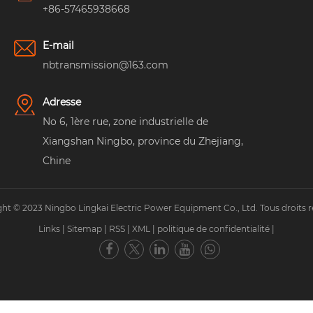
+86-57465938668
E-mail
nbtransmission@163.com
Adresse
No 6, 1ère rue, zone industrielle de
Xiangshan Ningbo, province du Zhejiang,
Chine
ht © 2023 Ningbo Lingkai Electric Power Equipment Co., Ltd. Tous droits r
Links
|
Sitemap
|
RSS
|
XML
|
politique de confidentialité
|