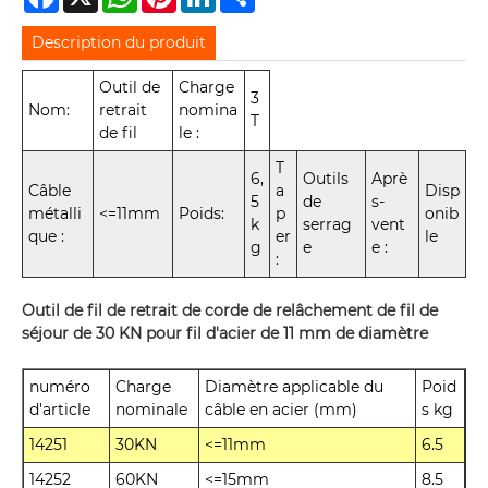
Description du produit
Outil de
Charge
3
Nom:
retrait
nomina
T
de fil
le :
T
6,
Outils
Aprè
Câble
a
Disp
5
de
s-
métalli
<=11mm
Poids:
p
onib
k
serrag
vent
que :
er
le
g
e
e :
:
Outil de fil de retrait de corde de relâchement de fil de
séjour de 30 KN pour fil d'acier de 11 mm de diamètre
numéro
Charge
Diamètre applicable du
Poid
d'article
nominale
câble en acier (mm)
s kg
14251
30KN
<=11mm
6.5
14252
60KN
<=15mm
8.5