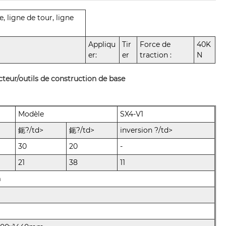
e, ligne de tour, ligne
Appliqu
Tir
Force de
40K
er:
er
traction :
N
cteur/outils de construction de base
Modèle
SX4-V1
鈪?/td>
鈪?/td>
inversion ?/td>
30
20
-
21
38
11
m