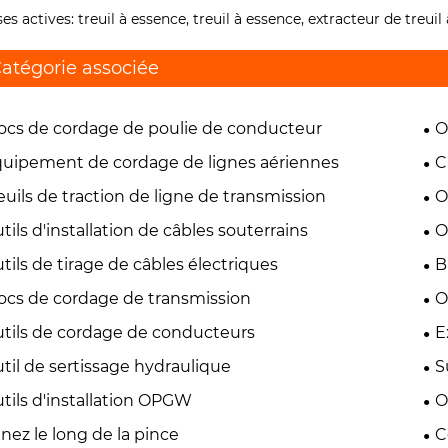
ses actives: treuil à essence, treuil à essence, extracteur de treuil
atégorie associée
ocs de cordage de poulie de conducteur
O
uipement de cordage de lignes aériennes
C
euils de traction de ligne de transmission
O
tils d'installation de câbles souterrains
O
tils de tirage de câbles électriques
B
ocs de cordage de transmission
O
tils de cordage de conducteurs
E
til de sertissage hydraulique
S
tils d'installation OPGW
O
nez le long de la pince
C