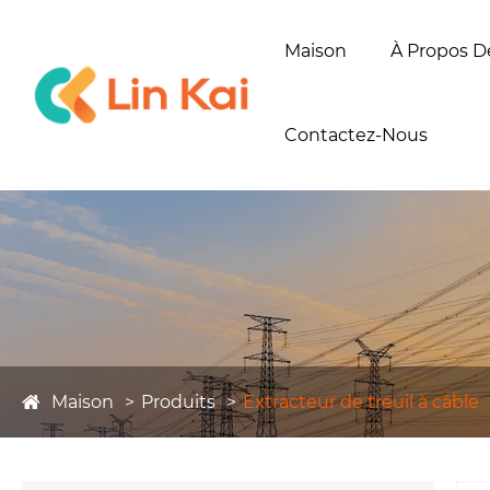
Maison
À Propos D
Contactez-Nous
Maison
Produits
Extracteur de treuil à câble