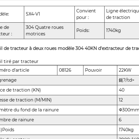
Convient
Ligne électriqu
èle:
SX4-V1
pour :
de traction
e de
304 Quatre roues
Poids:
1740kg
cteur :
motrices
il de tracteur à deux roues modèle 304 40KN d'extracteur de tra
il tiré par tracteur
éro d'article
08126
Pouvoir
22KW
grenage
鈪?/td>
ce de traction (KN)
40
esse de traction (M/MIN)
12
mètre du fond de la rainure
Φ300m
bre de rainure
6
)Poids
1740kg