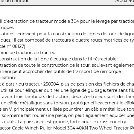
lle du contour
2900x14
il d'extraction de tracteur modèle 304 pour le levage par tractio
triques
isations : convient pour la construction de lignes de tour, de lign
iquez : Il est composé de tracteurs à quatre roues motrices de t
icle n° 08127)
ine de traction de tracteur :
a construction de la ligne électrique dans le fil rétractable.
a traction de toute la construction de la tour, soulevant égalemen
'arrière peut accrocher des outils de transport de remorque
ication:
t à partir du tracteur 250304, plus de position des fichiers de c
 utilisé pour élinguer ou tirer une ligne de guidage, terre sans fil
 avoir trois tambours de traction, deux d'entre eux sont des ta
r un câble métallique sans torsion, protéger efficacement le câb
e en V, principalement utilisée pour tirer un câble métallique to
 soi-même fait rouler une pièce, on peut également équiper une
ts outils. La puissance est grande, forte pour le cross-country.