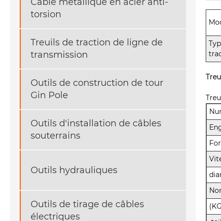
Câble métallique en acier anti-
torsion
Mod
Treuils de traction de ligne de
Typ
tra
transmission
Treu
Outils de construction de tour
Gin Pole
Treu
Num
Outils d'installation de câbles
En
souterrains
For
Vit
Outils hydrauliques
dia
Nom
Outils de tirage de câbles
(KG
électriques