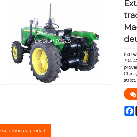
Ext
tra
Mac
de
Extrac
304 4
proven
Chine,
strict
F
escription du produit