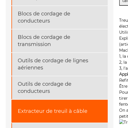
tai
Blocs de cordage de
Treu
conducteurs
élec
Util
Blocs de cordage de
Expl
transmission
(art
Mach
1, l
Outils de cordage de lignes
2, l
aériennes
3, l
Appl
Refi
Outils de cordage de
Être
conducteurs
Pour
tire
fent
On a
Extracteur de treuil à câble
peti