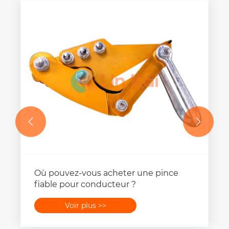


Remplaceur de câble à fibre optique
du bloc
Voir plus >>