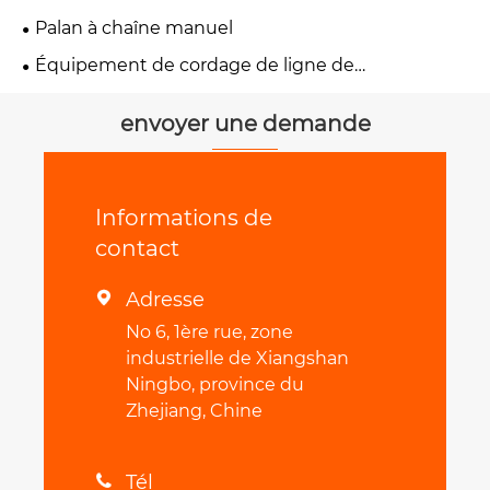
Palan à chaîne manuel
Équipement de cordage de ligne de
transmission
envoyer une demande
Informations de
contact
Adresse

No 6, 1ère rue, zone
industrielle de Xiangshan
Ningbo, province du
Zhejiang, Chine
Tél
