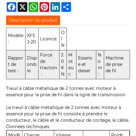
Facebook
X
WhatsApp
Pinterest
LinkedIn
Share
Description du produit
O
Modèle
XFS
Licence:
I
:
J-20
N
Force
2
M
N
Rappor
Disp
Essenc
Machine
de
0
ot
o
t de
onib
e et
de prise
traction
K
eu
m
test :
le
diesel
de fil
:
N
r:
:
Treuil à câble métallique de 2 tonnes avec moteur à
essence pour la prise de fil dans la ligne de transmission
Le treuil à câble métallique de 2 tonnes avec moteur à
essence pour la prise de fil consiste à prendre le
conducteur, le câble et le conducteur de cordage, le câble.
Données techniques
Modè
Charge
Vitesse
Poids