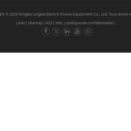
ht © 2023 Ningbo Lingkai Electric Power Equipment Co., Ltd. Tous droits r
Links
|
Sitemap
|
RSS
|
XML
|
politique de confidentialité
|