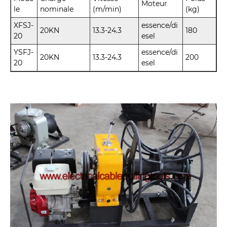
Moteur
le
nominale
(m/min)
(kg)
XFSJ-
essence/di
20KN
13.3-24.3
180
20
esel
YSFJ-
essence/di
20KN
13.3-24.3
200
20
esel