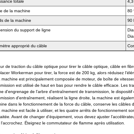
ssance totale
4,
lle de la machine
80 
ds de la machine
90 
ension du support de ligne
Dia
Dia
mètre approprié du câble
Cor
ur de traction du câble optique pour tirer le câble optique, câble en fib
lacer Workerman pour tirer, la force est de 200 kg, alors réduisez l'élé
a machine est principalement composée de moteur, de boîte de vitesses e
smission est utilisé de haut en bas pour rendre le câble efficace. Les 
ne d'engrenage de l'arbre d'entraînement de transmission, le dispositif
smission d'entraînement, réalisent la ligne droite, la machine est éga
ine dans le fonctionnement de la force du câble, conserve les câbles d
 machine est facile à utiliser, et les quatre arrêts de fonctionnement sont
aitée. Avant de changer d'équipement, vous devez ajuster l'accélérateur à
 l'accrochez. Éteignez le commutateur de flamme après utilisation.