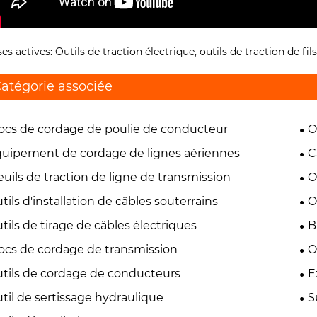
ses actives: Outils de traction électrique, outils de traction de fi
atégorie associée
ocs de cordage de poulie de conducteur
O
uipement de cordage de lignes aériennes
C
euils de traction de ligne de transmission
O
tils d'installation de câbles souterrains
O
tils de tirage de câbles électriques
B
ocs de cordage de transmission
O
tils de cordage de conducteurs
E
til de sertissage hydraulique
S