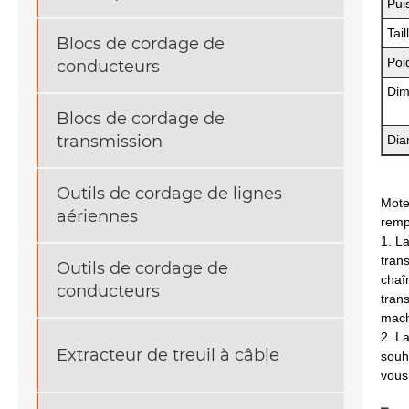
Pui
Tai
Blocs de cordage de
Poi
conducteurs
Dim
Blocs de cordage de
transmission
Dia
Outils de cordage de lignes
Mote
aériennes
remp
1. L
tran
Outils de cordage de
chaî
conducteurs
tran
mach
2. La
Extracteur de treuil à câble
souh
vous