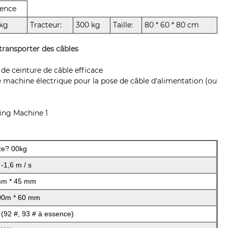
sence
 kg
Tracteur:
300 kg
Taille:
80 * 60 * 80 cm
 transporter des câbles
de ceinture de câble efficace
e machine électrique pour la pose de câble d'alimentation (ou
ze? 00kg
-1,6 m / s
mm * 45 mm
00m * 60 mm
 (92 #, 93 # à essence)