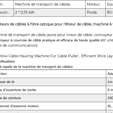
m:
Machine de transport de câbles
Moteur:
Es
voir:
2 * 0,75 kW
Poids:
90
teurs de câbles à fibre optique pour l'étieur de câble, machine à
ine de transport de câble jaune pour tireur de câble, convoyeur 
est un
oyeur à courroie de câble pratique et efficace de haute qualité:
e de communication).
ification
il rapide de la machine de transport de câbles:
ction
Ad
sse de tir
1m 
lle d'ouverture de sortie
5 
lle de ceinture
10
ervoir d'essence moteur
4L,