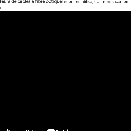
teurs de câbles à fibre optique
largement utilisé, c
Un remplacement de 
e.