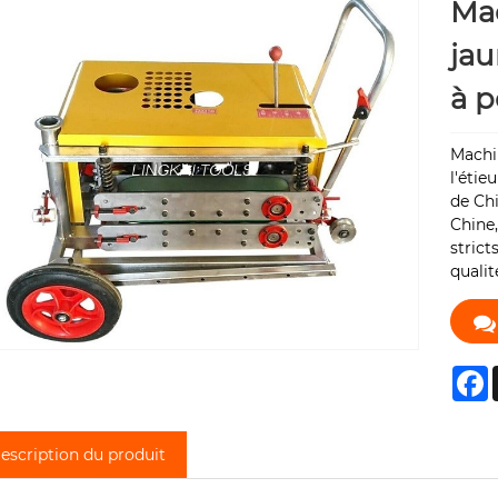
Mac
jau
à p
Machin
l'étie
de Chi
Chine,
strict
qualit
F
escription du produit