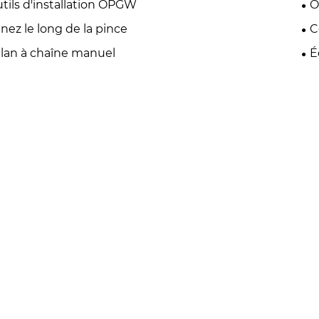
tils d'installation OPGW
O
nez le long de la pince
C
lan à chaîne manuel
É