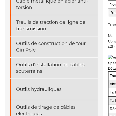
Câble métallique en acier anti-
No
torsion
Pou
Treuils de traction de ligne de
Trac
transmission
Mach
Conv
Outils de construction de tour
câbl
Gin Pole
Spéc
Outils d'installation de câbles
Déta
souterrains
Tra
Vite
Outils hydrauliques
Tai
Tai
Outils de tirage de câbles
Rés
électriques