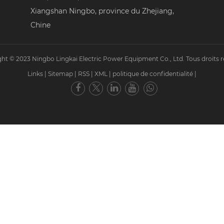
Xiangshan Ningbo, province du Zhejiang,
Chine
ht © 2023 Ningbo Lingkai Electric Power Equipment Co., Ltd. Tous droits r
Links
|
Sitemap
|
RSS
|
XML
|
politique de confidentialité
|