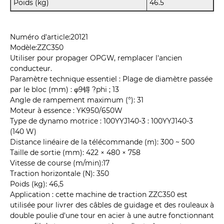
Poids (kg)
46.5
Numéro d'article:20121
Modèle:ZZC350
Utiliser pour propager OPGW, remplacer l'ancien
conducteur.
Paramètre technique essentiel : Plage de diamètre passée
par le bloc (mm) : φ9锝 ?phi ; 13
Angle de rampement maximum (°): 31
Moteur à essence : YK950/650W
Type de dynamo motrice : 100YYJ140-3 : 100YYJ140-3
(140 W)
Distance linéaire de la télécommande (m): 300 ~ 500
Taille de sortie (mm): 422 × 480 × 758
Vitesse de course (m/min):17
Traction horizontale (N): 350
Poids (kg): 46,5
Application : cette machine de traction ZZC350 est
utilisée pour livrer des câbles de guidage et des rouleaux à
double poulie d'une tour en acier à une autre fonctionnant