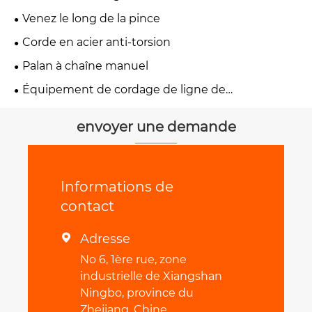
Venez le long de la pince
Corde en acier anti-torsion
Palan à chaîne manuel
Équipement de cordage de ligne de
transmission
envoyer une demande
Informations de
contact
Adresse

No 6, 1ère rue, zone
industrielle de Xiangshan
Ningbo, province du
Zhejiang, Chine