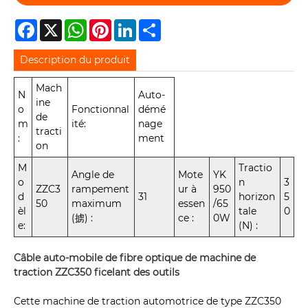
Facebook
X
WhatsApp
Pinterest
LinkedIn
Share
Description du produit
Mach
N
Auto-
ine
o
Fonctionnal
démé
de
m
ité:
nage
tracti
:
ment
on
M
Tractio
Angle de
Mote
YK
o
n
3
ZZC3
rampement
ur à
950
d
31
horizon
5
50
maximum
essen
/65
èl
tale
0
(掳) :
ce :
0W
e:
(N) :
Câble auto-mobile de fibre optique de machine de
traction ZZC350 ficelant des outils
Cette machine de traction automotrice de type ZZC350