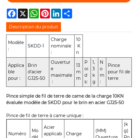
Facebook
X
WhatsApp
Pinterest
LinkedIn
Share
Description du produit
Charge
10
Modèle
SKDD-1
nominale
K
:
:
n
Ouvertur
P
1,
N
Applica
Brin
13
Pince
e
oi
3
o
ble
d'acier
m
pour fil de
maximale
d
k
m
pour :
GJ25-50
m
terre
:
s:
g
:
Pince simple de fil de terre de came de la charge 10KN
évaluée modèle de SKDD pour le brin en acier GJ25-50
Pince de fil de terre à came unique :
(k
Acier
Mo
(MM)
g)
Numéro
applicab
Charge
dèl
Ouverture
Po