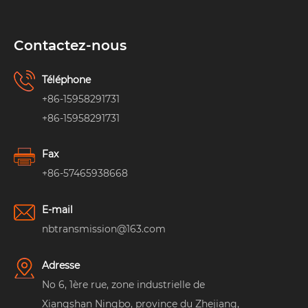
Contactez-nous
Téléphone
+86-15958291731
+86-15958291731
Fax
+86-57465938668
E-mail
nbtransmission@163.com
Adresse
No 6, 1ère rue, zone industrielle de
Xiangshan Ningbo, province du Zhejiang,