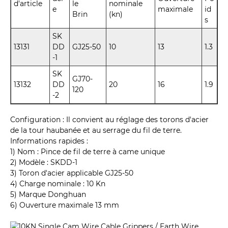
d'article
le
nominale
e
maximale
id
Brin
(kn)
s
SK
13131
DD
GJ25-50
10
13
1.3
-1
SK
GJ70-
13132
DD
20
16
1.9
120
-2
Configuration : Il convient au réglage des torons d'acier
de la tour haubanée et au serrage du fil de terre.
Informations rapides :
1) Nom : Pince de fil de terre à came unique
2) Modèle : SKDD-1
3) Toron d'acier applicable GJ25-50
4) Charge nominale : 10 Kn
5) Marque Donghuan
6) Ouverture maximale 13 mm