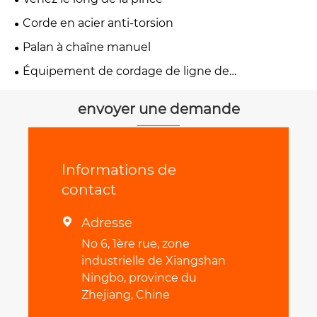
Corde en acier anti-torsion
Palan à chaîne manuel
Équipement de cordage de ligne de
transmission
envoyer une demande
Informations de
contact
Adresse

No 6, 1ère rue, zone
industrielle de Xiangshan
Ningbo, province du
Zhejiang, Chine